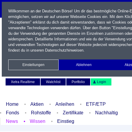
Willkommen an der Deutschen Börse! Um dir das bestmögliche Online-E
ermöglichen, setzen wir auf unserer Webseite Cookies ein. Mit dem Klic
"Akzeptieren" erklärst du dich damit einverstanden, dass wir Cookies od
verwandte Technologien verwenden dürfen. Über den Button "Einstellun
du der Verwendung der genannten Dienste im Einzelnen zustimmen oder
widersprechen. Detaillierte Informationen und wie du der Verwendung vo
und verwandten Technologien auf dieser Website jederzeit widerspreche
findest du in unseren
Datenschutzhinweisen
.
Name / WKN / ISIN / Kürzel
Einstellungen
Ablehnen
Akze
Newsletter
Kontakt
English
Xetra Realtime
Watchlist
Portfolio
Login
Home
Aktien
Anleihen
ETF/ETP
Fonds
Rohstoffe
Zertifikate
Nachhaltig
News
Wissen
Einstieg