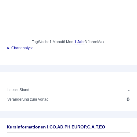
Tag
Woche
1 Monat
6 Mon.
1 Jahr
3 Jahre
Max.
► Chartanalyse
-
-
Letzter Stand
0
Veränderung zum Vortag
Kursinformationen I.CO.AD.PH.EUROP.C.A.T.EO