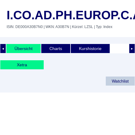
I.CO.AD.PH.EUROP.C.
ISIN: DE000A30B7N0
| WKN: A30B7N
| Kürzel: LZSL
| Typ: Index
Übersicht
Charts
Kurshistorie
◄
►
Xetra
Watchlist