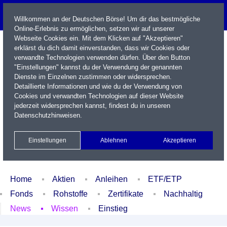
Willkommen an der Deutschen Börse! Um dir das bestmögliche
Online-Erlebnis zu ermöglichen, setzen wir auf unserer
Webseite Cookies ein. Mit dem Klicken auf "Akzeptieren"
erklärst du dich damit einverstanden, dass wir Cookies oder
verwandte Technologien verwenden dürfen. Über den Button
"Einstellungen" kannst du der Verwendung der genannten
Dienste im Einzelnen zustimmen oder widersprechen.
Detaillierte Informationen und wie du der Verwendung von
Cookies und verwandten Technologien auf dieser Website
Name / WKN / ISIN / Kürzel
jederzeit widersprechen kannst, findest du in unseren
Datenschutzhinweisen
.
Newsletter
Kontakt
English
Einstellungen
Ablehnen
Akzeptieren
Xetra Realtime
Watchlist
Portfolio
Login
Home
Aktien
Anleihen
ETF/ETP
Fonds
Rohstoffe
Zertifikate
Nachhaltig
News
Wissen
Einstieg