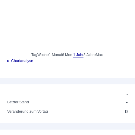
Tag
Woche
1 Monat
6 Mon.
1 Jahr
3 Jahre
Max.
► Chartanalyse
-
-
Letzter Stand
0
Veränderung zum Vortag