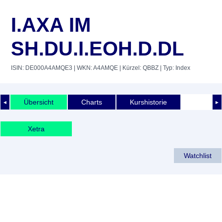
I.AXA IM
SH.DU.I.EOH.D.DL
ISIN: DE000A4AMQE3
| WKN: A4AMQE
| Kürzel: QBBZ
| Typ: Index
Übersicht
Charts
Kurshistorie
◄
►
Xetra
Watchlist