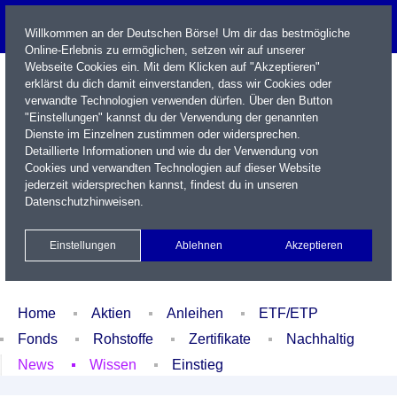
Willkommen an der Deutschen Börse! Um dir das bestmögliche
Online-Erlebnis zu ermöglichen, setzen wir auf unserer
Webseite Cookies ein. Mit dem Klicken auf "Akzeptieren"
erklärst du dich damit einverstanden, dass wir Cookies oder
verwandte Technologien verwenden dürfen. Über den Button
"Einstellungen" kannst du der Verwendung der genannten
Dienste im Einzelnen zustimmen oder widersprechen.
Detaillierte Informationen und wie du der Verwendung von
Cookies und verwandten Technologien auf dieser Website
Name / WKN / ISIN / Kürzel
jederzeit widersprechen kannst, findest du in unseren
Datenschutzhinweisen
.
Newsletter
Kontakt
English
Einstellungen
Ablehnen
Akzeptieren
Xetra Realtime
Watchlist
Portfolio
Login
Home
Aktien
Anleihen
ETF/ETP
Fonds
Rohstoffe
Zertifikate
Nachhaltig
News
Wissen
Einstieg