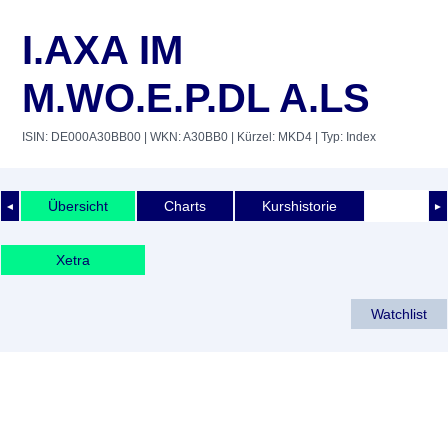
I.AXA IM
M.WO.E.P.DL A.LS
ISIN: DE000A30BB00
| WKN: A30BB0
| Kürzel: MKD4
| Typ: Index
Übersicht
Charts
Kurshistorie
◄
►
Xetra
Watchlist