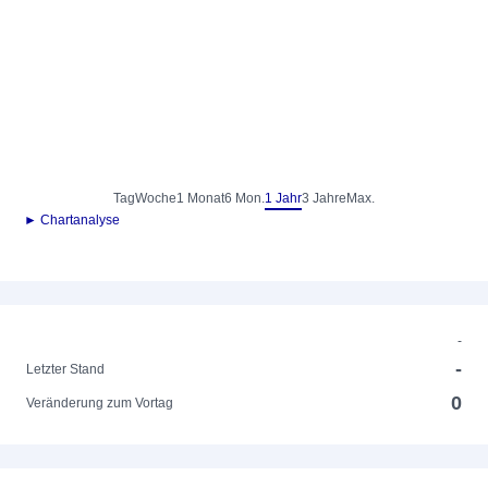
Tag
Woche
1 Monat
6 Mon.
1 Jahr
3 Jahre
Max.
► Chartanalyse
-
-
Letzter Stand
0
Veränderung zum Vortag