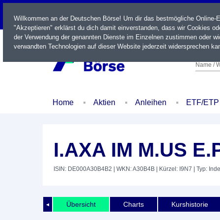
LIVE
Willkommen an der Deutschen Börse! Um dir das bestmögliche Online-Erl
"Akzeptieren" erklärst du dich damit einverstanden, dass wir Cookies o
der Verwendung der genannten Dienste im Einzelnen zustimmen oder wid
verwandten Technologien auf dieser Website jederzeit widersprechen kan
Name / W
Home
Aktien
Anleihen
ETF/ETP
I.AXA IM M.US E.
ISIN: DE000A30B4B2
| WKN: A30B4B
| Kürzel: I9N7
| Typ: Ind
Übersicht
Charts
Kurshistorie
◄