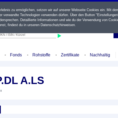
ebnis zu ermöglichen, setzen wir auf unserer Webseite Cookies ein. Mit de
der verwandte Technologien verwenden dürfen. Über den Button "Einstellungen
ersprechen. Detaillierte Informationen und wie du der Verwendung von Cooki
nst, findest du in unseren
Datenschutzhinweisen
.
KN / ISIN / Kürzel
Fonds
Rohstoffe
Zertifikate
Nachhaltig
P.DL A.LS
ex