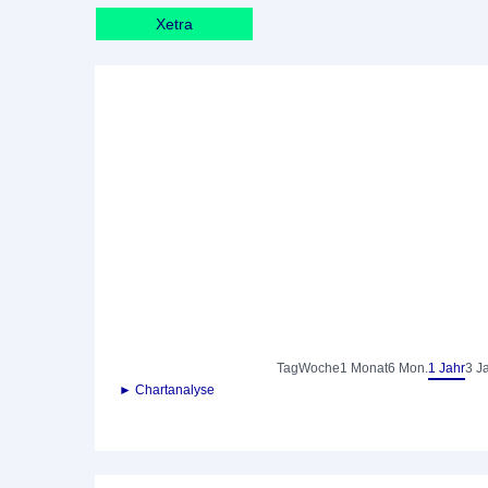
Xetra
Tag
Woche
1 Monat
6 Mon.
1 Jahr
3 J
► Chartanalyse