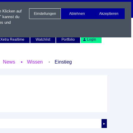
m Klicken auf
Einstellungen
Ablehnen
Akzeptieren
" kannst du
es und
Newsletter
Kontakt
English
Xetra Realtime
Watchlist
Portfolio
Login
News
Wissen
Einstieg
►