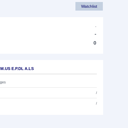
Watchlist
-
-
0
 M.US E.P.DL A.LS
ages
/
/