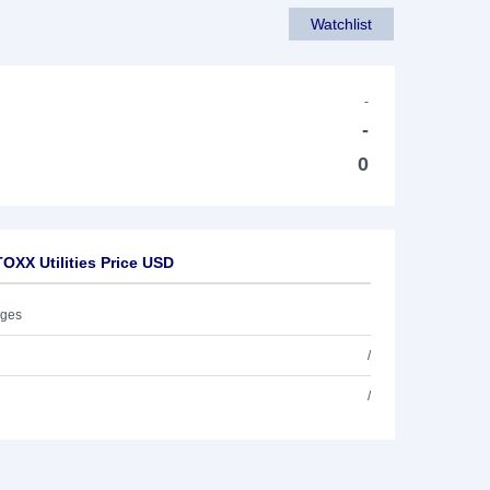
Watchlist
-
-
0
XX Utilities Price USD
ages
/
/