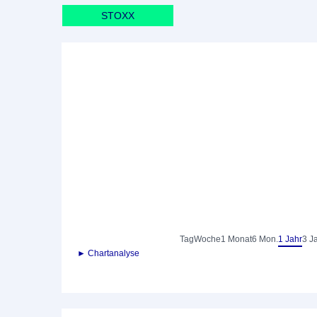
STOXX
Tag
Woche
1 Monat
6 Mon.
1 Jahr
3 J
► Chartanalyse