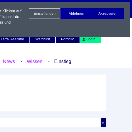
m Klicken auf
Einstellungen
Ablehnen
Akzeptieren
" kannst du
es und
Newsletter
Kontakt
English
Xetra Realtime
Watchlist
Portfolio
Login
News
Wissen
Einstieg
►