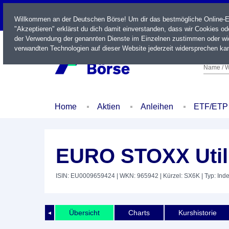
LIVE
Willkommen an der Deutschen Börse! Um dir das bestmögliche Online-Erl
"Akzeptieren" erklärst du dich damit einverstanden, dass wir Cookies o
der Verwendung der genannten Dienste im Einzelnen zustimmen oder wid
verwandten Technologien auf dieser Website jederzeit widersprechen kan
Name / W
Home
Aktien
Anleihen
ETF/ETP
EURO STOXX Utili
ISIN: EU0009659424
| WKN: 965942
| Kürzel: SX6K
| Typ: Ind
Übersicht
Charts
Kurshistorie
◄