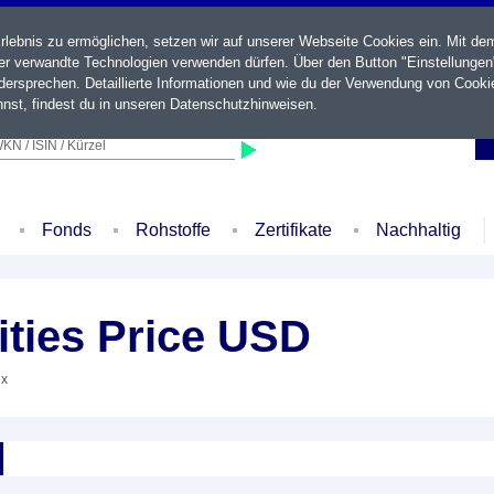
ebnis zu ermöglichen, setzen wir auf unserer Webseite Cookies ein. Mit de
der verwandte Technologien verwenden dürfen. Über den Button "Einstellungen
ersprechen. Detaillierte Informationen und wie du der Verwendung von Cooki
nst, findest du in unseren
Datenschutzhinweisen
.
KN / ISIN / Kürzel
Fonds
Rohstoffe
Zertifikate
Nachhaltig
ties Price USD
ex