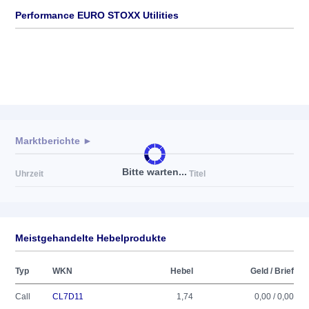
Performance EURO STOXX Utilities
Marktberichte ►
Bitte warten...
Uhrzeit
Titel
Meistgehandelte Hebelprodukte
Typ
WKN
Hebel
Geld / Brief
Call
CL7D11
1,74
0,00 / 0,00