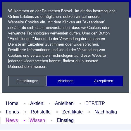
Willkommen an der Deutschen Börse! Um dir das bestmögliche
Online-Erlebnis zu ermöglichen, setzen wir auf unserer
Webseite Cookies ein. Mit dem Klicken auf "Akzeptieren"
erklärst du dich damit einverstanden, dass wir Cookies oder
verwandte Technologien verwenden dürfen. Über den Button
"Einstellungen" kannst du der Verwendung der genannten
Dienste im Einzelnen zustimmen oder widersprechen.
Detaillierte Informationen und wie du der Verwendung von
Cookies und verwandten Technologien auf dieser Website
Name / WKN / ISIN / Kürzel
jederzeit widersprechen kannst, findest du in unseren
Datenschutzhinweisen
.
Newsletter
Kontakt
English
Einstellungen
Ablehnen
Akzeptieren
Xetra Realtime
Watchlist
Portfolio
Login
Home
Aktien
Anleihen
ETF/ETP
Fonds
Rohstoffe
Zertifikate
Nachhaltig
News
Wissen
Einstieg