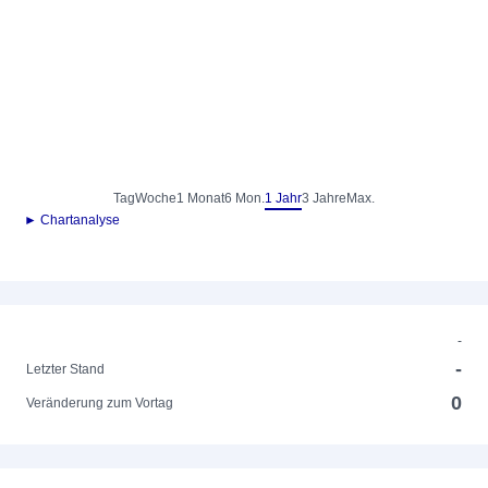
Tag
Woche
1 Monat
6 Mon.
1 Jahr
3 Jahre
Max.
► Chartanalyse
-
-
Letzter Stand
0
Veränderung zum Vortag