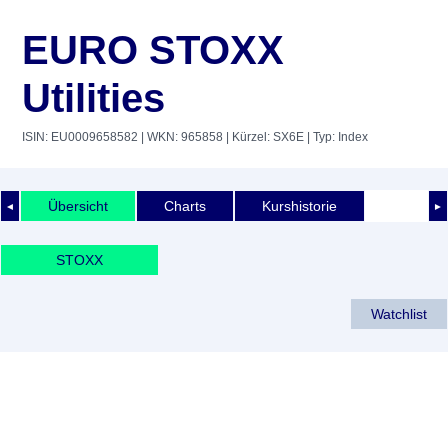
EURO STOXX
Utilities
ISIN: EU0009658582
| WKN: 965858
| Kürzel: SX6E
| Typ: Index
Übersicht
Charts
Kurshistorie
◄
►
STOXX
Watchlist