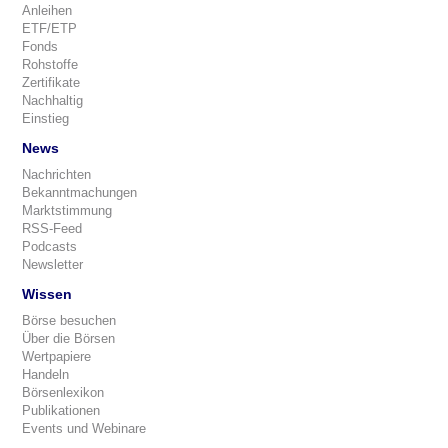
Anleihen
ETF/ETP
Fonds
Rohstoffe
Zertifikate
Nachhaltig
Einstieg
News
Nachrichten
Bekanntmachungen
Marktstimmung
RSS-Feed
Podcasts
Newsletter
Wissen
Börse besuchen
Über die Börsen
Wertpapiere
Handeln
Börsenlexikon
Publikationen
Events und Webinare