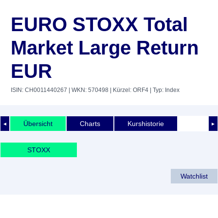
EURO STOXX Total
Market Large Return
EUR
ISIN: CH0011440267
| WKN: 570498
| Kürzel: ORF4
| Typ: Index
Übersicht
Charts
Kurshistorie
◄
►
STOXX
Watchlist