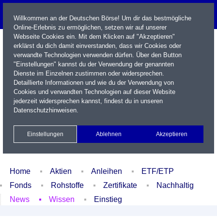
Willkommen an der Deutschen Börse! Um dir das bestmögliche
Online-Erlebnis zu ermöglichen, setzen wir auf unserer
Webseite Cookies ein. Mit dem Klicken auf "Akzeptieren"
erklärst du dich damit einverstanden, dass wir Cookies oder
verwandte Technologien verwenden dürfen. Über den Button
"Einstellungen" kannst du der Verwendung der genannten
Dienste im Einzelnen zustimmen oder widersprechen.
Detaillierte Informationen und wie du der Verwendung von
Cookies und verwandten Technologien auf dieser Website
Name / WKN / ISIN / Kürzel
jederzeit widersprechen kannst, findest du in unseren
Datenschutzhinweisen
.
Newsletter
Kontakt
English
Einstellungen
Ablehnen
Akzeptieren
Xetra Realtime
Watchlist
Portfolio
Login
Home
Aktien
Anleihen
ETF/ETP
Fonds
Rohstoffe
Zertifikate
Nachhaltig
News
Wissen
Einstieg