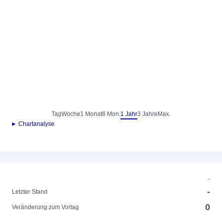
Tag
Woche
1 Monat
6 Mon.
1 Jahr
3 Jahre
Max.
► Chartanalyse
-
-
Letzter Stand
0
Veränderung zum Vortag