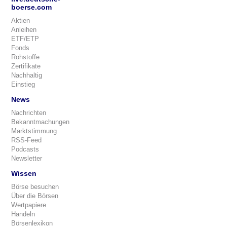
boerse.com
Aktien
Anleihen
ETF/ETP
Fonds
Rohstoffe
Zertifikate
Nachhaltig
Einstieg
News
Nachrichten
Bekanntmachungen
Marktstimmung
RSS-Feed
Podcasts
Newsletter
Wissen
Börse besuchen
Über die Börsen
Wertpapiere
Handeln
Börsenlexikon