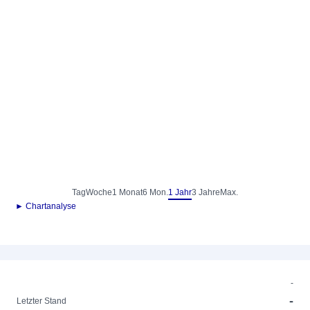
Tag
Woche
1 Monat
6 Mon.
1 Jahr
3 Jahre
Max.
► Chartanalyse
-
-
Letzter Stand