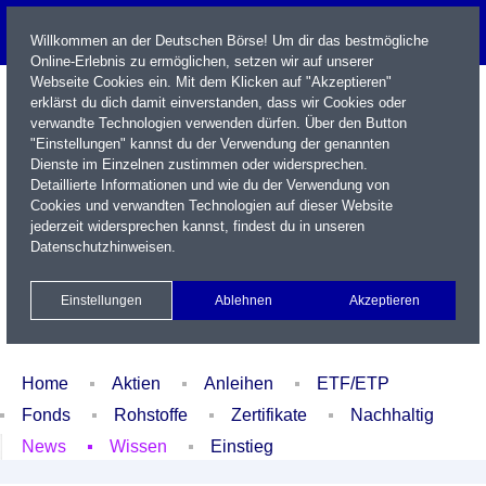
Willkommen an der Deutschen Börse! Um dir das bestmögliche
Online-Erlebnis zu ermöglichen, setzen wir auf unserer
Webseite Cookies ein. Mit dem Klicken auf "Akzeptieren"
erklärst du dich damit einverstanden, dass wir Cookies oder
verwandte Technologien verwenden dürfen. Über den Button
"Einstellungen" kannst du der Verwendung der genannten
Dienste im Einzelnen zustimmen oder widersprechen.
Detaillierte Informationen und wie du der Verwendung von
Cookies und verwandten Technologien auf dieser Website
Name / WKN / ISIN / Kürzel
jederzeit widersprechen kannst, findest du in unseren
Datenschutzhinweisen
.
Newsletter
Kontakt
English
Einstellungen
Ablehnen
Akzeptieren
Xetra Realtime
Watchlist
Portfolio
Login
Home
Aktien
Anleihen
ETF/ETP
Fonds
Rohstoffe
Zertifikate
Nachhaltig
News
Wissen
Einstieg