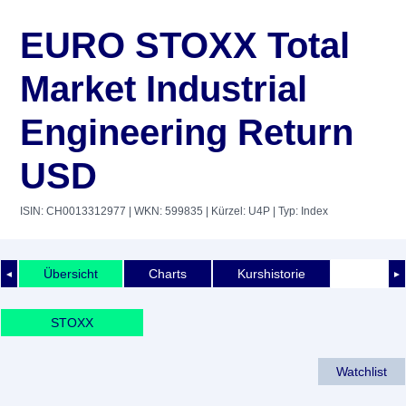
EURO STOXX Total
Market Industrial
Engineering Return
USD
ISIN: CH0013312977
| WKN: 599835
| Kürzel: U4P
| Typ: Index
Übersicht
Charts
Kurshistorie
◄
►
STOXX
Watchlist