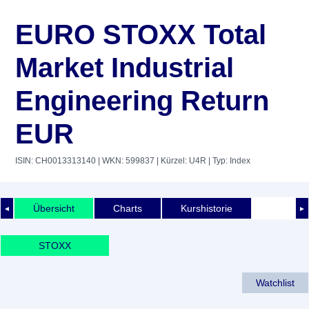
EURO STOXX Total
Market Industrial
Engineering Return
EUR
ISIN: CH0013313140
| WKN: 599837
| Kürzel: U4R
| Typ: Index
Übersicht
Charts
Kurshistorie
◄
►
STOXX
Watchlist