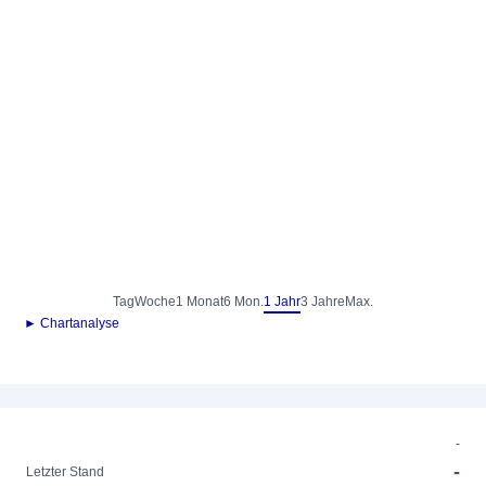
Tag
Woche
1 Monat
6 Mon.
1 Jahr
3 Jahre
Max.
► Chartanalyse
-
-
Letzter Stand