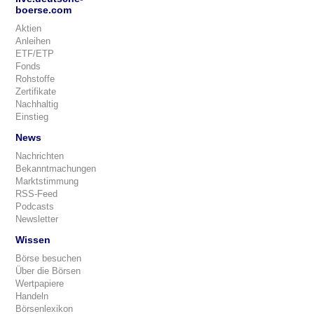
boerse.com
Aktien
Anleihen
ETF/ETP
Fonds
Rohstoffe
Zertifikate
Nachhaltig
Einstieg
News
Nachrichten
Bekanntmachungen
Marktstimmung
RSS-Feed
Podcasts
Newsletter
Wissen
Börse besuchen
Über die Börsen
Wertpapiere
Handeln
Börsenlexikon