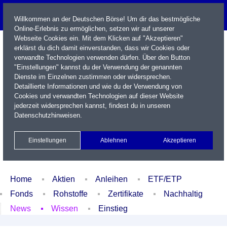
Willkommen an der Deutschen Börse! Um dir das bestmögliche
Online-Erlebnis zu ermöglichen, setzen wir auf unserer
Webseite Cookies ein. Mit dem Klicken auf "Akzeptieren"
erklärst du dich damit einverstanden, dass wir Cookies oder
verwandte Technologien verwenden dürfen. Über den Button
"Einstellungen" kannst du der Verwendung der genannten
Dienste im Einzelnen zustimmen oder widersprechen.
Detaillierte Informationen und wie du der Verwendung von
Cookies und verwandten Technologien auf dieser Website
Name / WKN / ISIN / Kürzel
jederzeit widersprechen kannst, findest du in unseren
Datenschutzhinweisen
.
Newsletter
Kontakt
English
Einstellungen
Ablehnen
Akzeptieren
Xetra Realtime
Watchlist
Portfolio
Login
Home
Aktien
Anleihen
ETF/ETP
Fonds
Rohstoffe
Zertifikate
Nachhaltig
News
Wissen
Einstieg