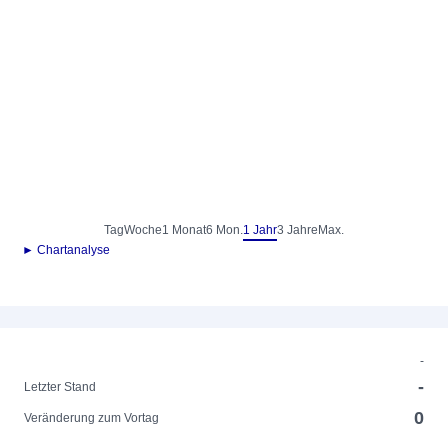
Tag
Woche
1 Monat
6 Mon.
1 Jahr
3 Jahre
Max.
► Chartanalyse
-
-
Letzter Stand
0
Veränderung zum Vortag