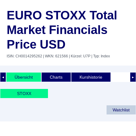
EURO STOXX Total
Market Financials
Price USD
ISIN: CH0014295262
| WKN: 621566
| Kürzel: U7P
| Typ: Index
Übersicht
Charts
Kurshistorie
◄
►
STOXX
Watchlist