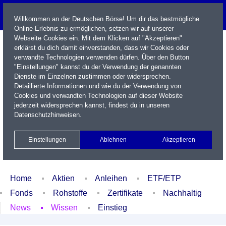
Willkommen an der Deutschen Börse! Um dir das bestmögliche
Online-Erlebnis zu ermöglichen, setzen wir auf unserer
Webseite Cookies ein. Mit dem Klicken auf "Akzeptieren"
erklärst du dich damit einverstanden, dass wir Cookies oder
verwandte Technologien verwenden dürfen. Über den Button
"Einstellungen" kannst du der Verwendung der genannten
Dienste im Einzelnen zustimmen oder widersprechen.
Detaillierte Informationen und wie du der Verwendung von
Cookies und verwandten Technologien auf dieser Website
Name / WKN / ISIN / Kürzel
jederzeit widersprechen kannst, findest du in unseren
Datenschutzhinweisen
.
Newsletter
Kontakt
English
Einstellungen
Ablehnen
Akzeptieren
Xetra Realtime
Watchlist
Portfolio
Login
Home
Aktien
Anleihen
ETF/ETP
Fonds
Rohstoffe
Zertifikate
Nachhaltig
News
Wissen
Einstieg