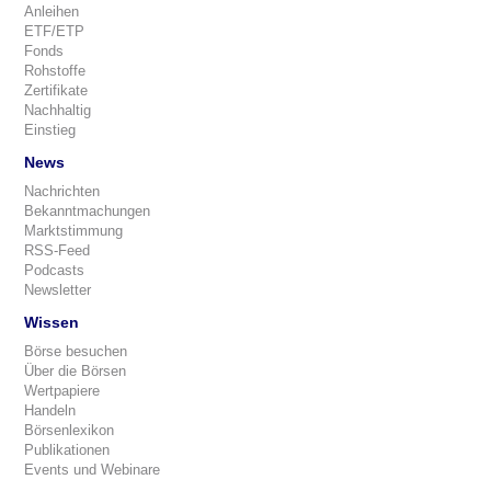
Anleihen
ETF/ETP
Fonds
Rohstoffe
Zertifikate
Nachhaltig
Einstieg
News
Nachrichten
Bekanntmachungen
Marktstimmung
RSS-Feed
Podcasts
Newsletter
Wissen
Börse besuchen
Über die Börsen
Wertpapiere
Handeln
Börsenlexikon
Publikationen
Events und Webinare