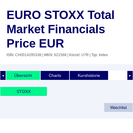
EURO STOXX Total
Market Financials
Price EUR
ISIN: CH0014295338
| WKN: 621568
| Kürzel: U7R
| Typ: Index
Übersicht
Charts
Kurshistorie
◄
►
STOXX
Watchlist