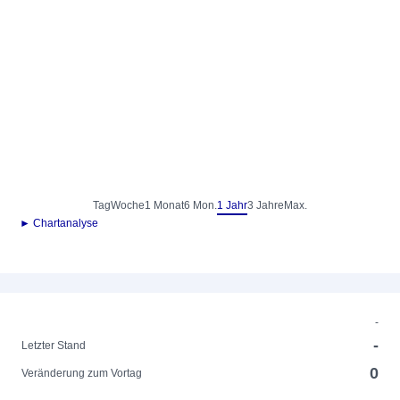
Tag
Woche
1 Monat
6 Mon.
1 Jahr
3 Jahre
Max.
► Chartanalyse
-
-
Letzter Stand
0
Veränderung zum Vortag