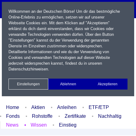
Willkommen an der Deutschen Börse! Um dir das bestmögliche
Online-Erlebnis zu ermöglichen, setzen wir auf unserer
Webseite Cookies ein. Mit dem Klicken auf "Akzeptieren"
erklärst du dich damit einverstanden, dass wir Cookies oder
verwandte Technologien verwenden dürfen. Über den Button
"Einstellungen" kannst du der Verwendung der genannten
Dienste im Einzelnen zustimmen oder widersprechen.
Detaillierte Informationen und wie du der Verwendung von
Cookies und verwandten Technologien auf dieser Website
Name / WKN / ISIN / Kürzel
jederzeit widersprechen kannst, findest du in unseren
Datenschutzhinweisen
.
Newsletter
Kontakt
English
Einstellungen
Ablehnen
Akzeptieren
Xetra Realtime
Watchlist
Portfolio
Login
Home
Aktien
Anleihen
ETF/ETP
Fonds
Rohstoffe
Zertifikate
Nachhaltig
News
Wissen
Einstieg