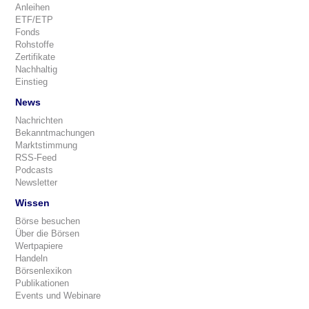
Anleihen
ETF/ETP
Fonds
Rohstoffe
Zertifikate
Nachhaltig
Einstieg
News
Nachrichten
Bekanntmachungen
Marktstimmung
RSS-Feed
Podcasts
Newsletter
Wissen
Börse besuchen
Über die Börsen
Wertpapiere
Handeln
Börsenlexikon
Publikationen
Events und Webinare