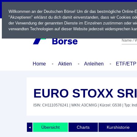
LIVE
Willkommen an der Deutschen Börse! Um dir das bestmögliche Online-Erl
"Akzeptieren" erklärst du dich damit einverstanden, dass wir Cookies o
der Verwendung der genannten Dienste im Einzelnen zustimmen oder wid
verwandten Technologien auf dieser Website jederzeit widersprechen kan
Name / W
Home
Aktien
Anleihen
ETF/ETP
EURO STOXX SRI
ISIN: CH1110576241
| WKN: A3CMXG
| Kürzel: G538
| Typ: In
Übersicht
Charts
Kurshistorie
◄