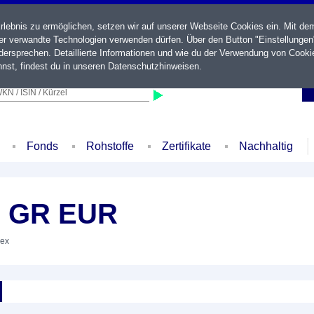
ebnis zu ermöglichen, setzen wir auf unserer Webseite Cookies ein. Mit de
der verwandte Technologien verwenden dürfen. Über den Button "Einstellungen
ersprechen. Detaillierte Informationen und wie du der Verwendung von Cooki
nst, findest du in unseren
Datenschutzhinweisen
.
KN / ISIN / Kürzel
Fonds
Rohstoffe
Zertifikate
Nachhaltig
 GR EUR
dex