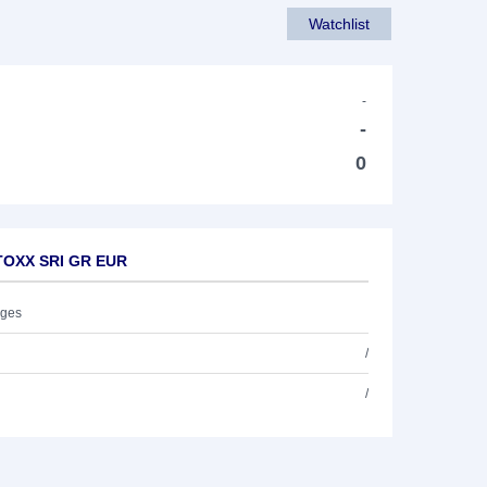
Watchlist
-
-
0
TOXX SRI GR EUR
ages
/
/