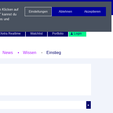
m Klicken auf
Einstellungen
Ablehnen
Akzeptieren
" kannst du
es und
Newsletter
Kontakt
English
Xetra Realtime
Watchlist
Portfolio
Login
News
Wissen
Einstieg
►