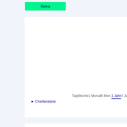
Xetra
Tag
Woche
1 Monat
6 Mon.
1 Jahr
3 J
► Chartanalyse