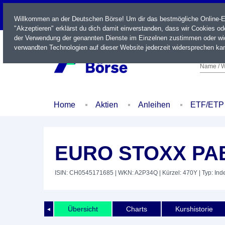
LIVE
Willkommen an der Deutschen Börse! Um dir das bestmögliche Online-Erl
"Akzeptieren" erklärst du dich damit einverstanden, dass wir Cookies o
der Verwendung der genannten Dienste im Einzelnen zustimmen oder wid
verwandten Technologien auf dieser Website jederzeit widersprechen kan
Name / W
Home
Aktien
Anleihen
ETF/ETP
EURO STOXX PA
ISIN: CH0545171685
| WKN: A2P34Q
| Kürzel: 470Y
| Typ: Ind
Übersicht
Charts
Kurshistorie
◄