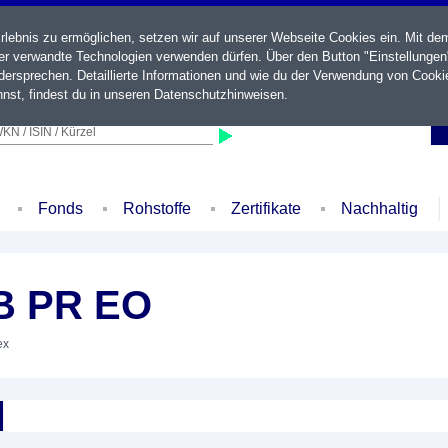
ebnis zu ermöglichen, setzen wir auf unserer Webseite Cookies ein. Mit de
der verwandte Technologien verwenden dürfen. Über den Button "Einstellungen
ersprechen. Detaillierte Informationen und wie du der Verwendung von Cooki
nst, findest du in unseren
Datenschutzhinweisen
.
KN / ISIN / Kürzel
Fonds
Rohstoffe
Zertifikate
Nachhaltig
B PR EO
ex