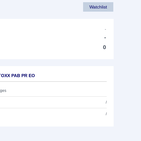
Watchlist
-
-
0
TOXX PAB PR EO
ages
/
/