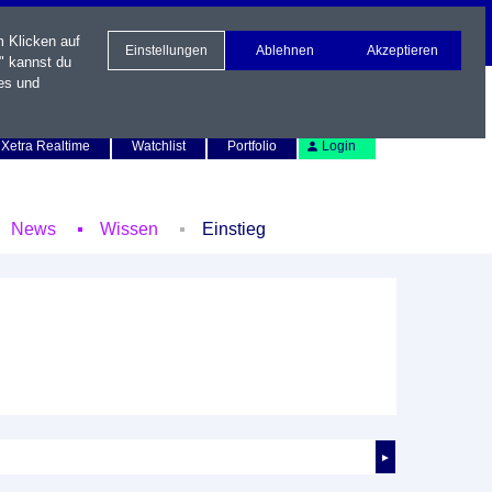
m Klicken auf
Einstellungen
Ablehnen
Akzeptieren
" kannst du
es und
Newsletter
Kontakt
English
Xetra Realtime
Watchlist
Portfolio
Login
News
Wissen
Einstieg
►