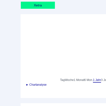
Xetra
Tag
Woche
1 Monat
6 Mon.
1 Jahr
3 J
► Chartanalyse