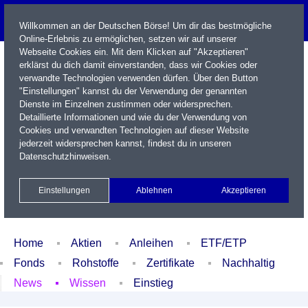
Willkommen an der Deutschen Börse! Um dir das bestmögliche
Online-Erlebnis zu ermöglichen, setzen wir auf unserer
Webseite Cookies ein. Mit dem Klicken auf "Akzeptieren"
erklärst du dich damit einverstanden, dass wir Cookies oder
verwandte Technologien verwenden dürfen. Über den Button
"Einstellungen" kannst du der Verwendung der genannten
Dienste im Einzelnen zustimmen oder widersprechen.
Detaillierte Informationen und wie du der Verwendung von
Cookies und verwandten Technologien auf dieser Website
Name / WKN / ISIN / Kürzel
jederzeit widersprechen kannst, findest du in unseren
Datenschutzhinweisen
.
Newsletter
Kontakt
English
Einstellungen
Ablehnen
Akzeptieren
Xetra Realtime
Watchlist
Portfolio
Login
Home
Aktien
Anleihen
ETF/ETP
Fonds
Rohstoffe
Zertifikate
Nachhaltig
News
Wissen
Einstieg