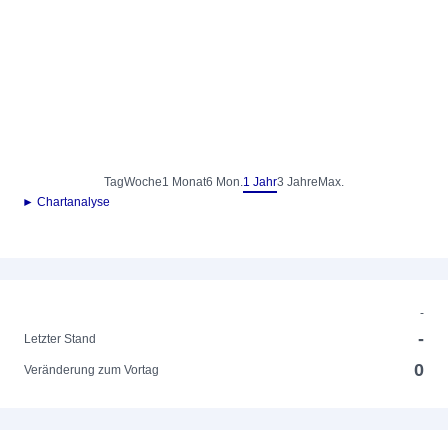
Tag
Woche
1 Monat
6 Mon.
1 Jahr
3 Jahre
Max.
► Chartanalyse
-
-
Letzter Stand
0
Veränderung zum Vortag