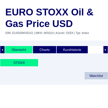
EURO STOXX Oil &
Gas Price USD
ISIN: EU0009659242
| WKN: 965924
| Kürzel: SXEK
| Typ: Index
Übersicht
Charts
Kurshistorie
◄
►
STOXX
Watchlist