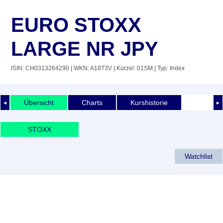
EURO STOXX
LARGE NR JPY
ISIN: CH0313264290
| WKN: A18T3V
| Kürzel: 01SM
| Typ: Index
Übersicht
Charts
Kurshistorie
◄
►
STOXX
Watchlist