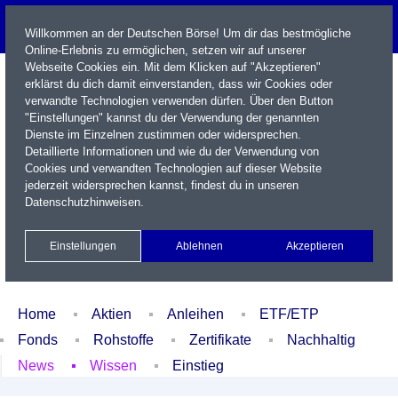
Willkommen an der Deutschen Börse! Um dir das bestmögliche
Online-Erlebnis zu ermöglichen, setzen wir auf unserer
Webseite Cookies ein. Mit dem Klicken auf "Akzeptieren"
erklärst du dich damit einverstanden, dass wir Cookies oder
verwandte Technologien verwenden dürfen. Über den Button
"Einstellungen" kannst du der Verwendung der genannten
Dienste im Einzelnen zustimmen oder widersprechen.
Detaillierte Informationen und wie du der Verwendung von
Cookies und verwandten Technologien auf dieser Website
Name / WKN / ISIN / Kürzel
jederzeit widersprechen kannst, findest du in unseren
Datenschutzhinweisen
.
Newsletter
Kontakt
English
Einstellungen
Ablehnen
Akzeptieren
Xetra Realtime
Watchlist
Portfolio
Login
Home
Aktien
Anleihen
ETF/ETP
Fonds
Rohstoffe
Zertifikate
Nachhaltig
News
Wissen
Einstieg