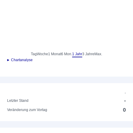
Tag
Woche
1 Monat
6 Mon.
1 Jahr
3 Jahre
Max.
► Chartanalyse
-
-
Letzter Stand
0
Veränderung zum Vortag