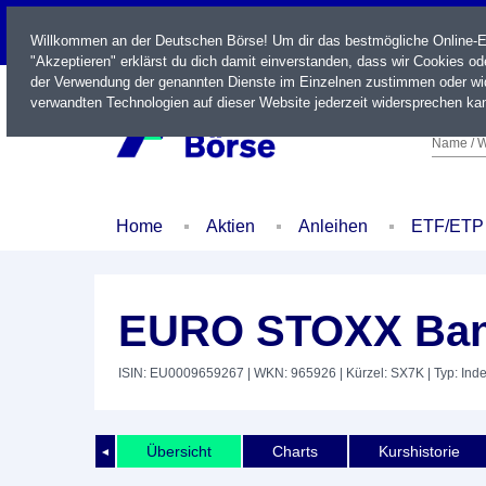
LIVE
Willkommen an der Deutschen Börse! Um dir das bestmögliche Online-Erl
"Akzeptieren" erklärst du dich damit einverstanden, dass wir Cookies o
der Verwendung der genannten Dienste im Einzelnen zustimmen oder wid
verwandten Technologien auf dieser Website jederzeit widersprechen kan
Name / W
Home
Aktien
Anleihen
ETF/ETP
EURO STOXX Ban
ISIN: EU0009659267
| WKN: 965926
| Kürzel: SX7K
| Typ: Ind
Übersicht
Charts
Kurshistorie
◄