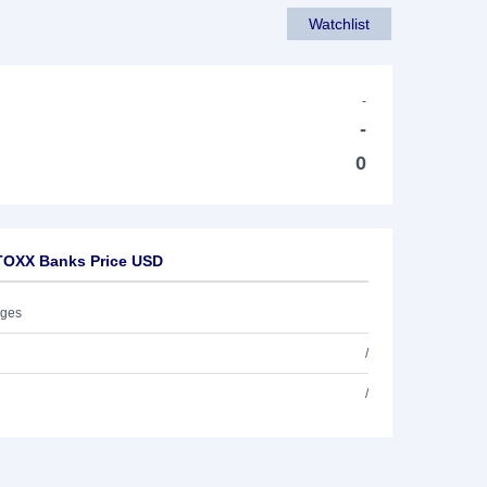
Watchlist
-
-
0
TOXX Banks Price USD
ages
/
/