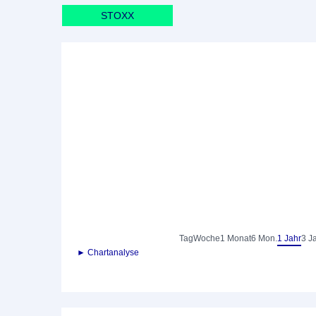
STOXX
Tag
Woche
1 Monat
6 Mon.
1 Jahr
3 J
► Chartanalyse