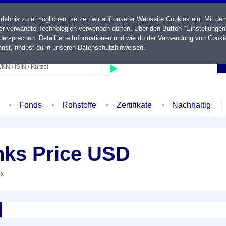
ebnis zu ermöglichen, setzen wir auf unserer Webseite Cookies ein. Mit de
der verwandte Technologien verwenden dürfen. Über den Button "Einstellungen
ersprechen. Detaillierte Informationen und wie du der Verwendung von Cooki
nst, findest du in unseren
Datenschutzhinweisen
.
KN / ISIN / Kürzel
Fonds
Rohstoffe
Zertifikate
Nachhaltig
ks Price USD
ex