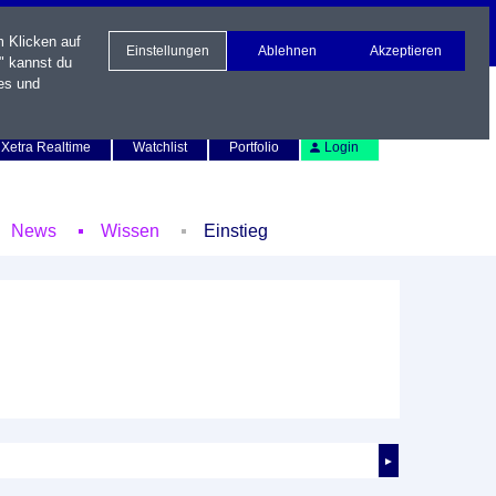
m Klicken auf
Einstellungen
Ablehnen
Akzeptieren
" kannst du
es und
Newsletter
Kontakt
English
Xetra Realtime
Watchlist
Portfolio
Login
News
Wissen
Einstieg
►