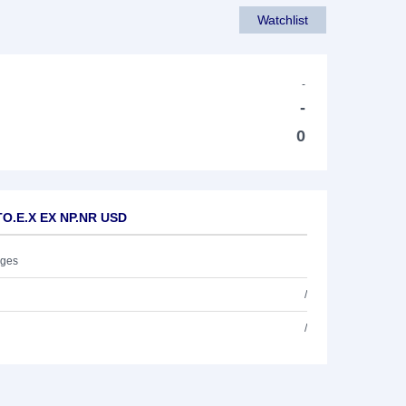
Watchlist
-
-
0
TO.E.X EX NP.NR USD
ages
/
/