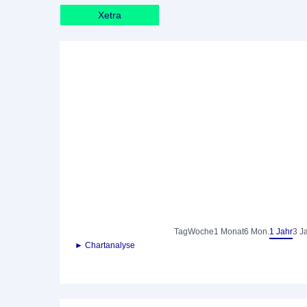
Xetra
Tag
Woche
1 Monat
6 Mon.
1 Jahr
3 J
► Chartanalyse