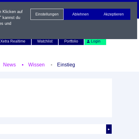
m Klicken auf
Einstellungen
Ablehnen
Akzeptieren
" kannst du
es und
Newsletter
Kontakt
English
Xetra Realtime
Watchlist
Portfolio
Login
News
Wissen
Einstieg
►