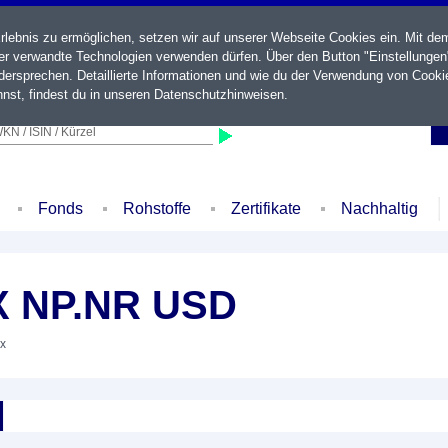
ebnis zu ermöglichen, setzen wir auf unserer Webseite Cookies ein. Mit de
der verwandte Technologien verwenden dürfen. Über den Button "Einstellungen
ersprechen. Detaillierte Informationen und wie du der Verwendung von Cooki
nst, findest du in unseren
Datenschutzhinweisen
.
KN / ISIN / Kürzel
Fonds
Rohstoffe
Zertifikate
Nachhaltig
X NP.NR USD
ex