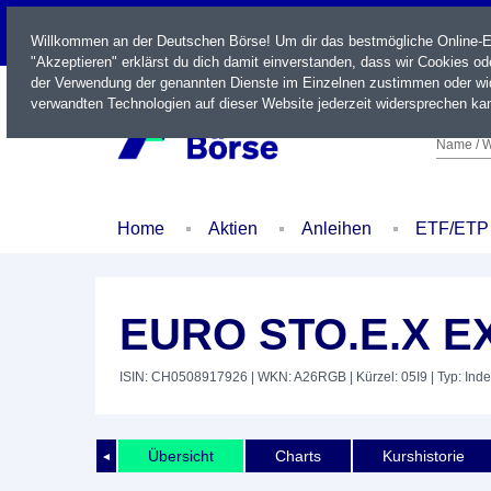
LIVE
Willkommen an der Deutschen Börse! Um dir das bestmögliche Online-Erl
"Akzeptieren" erklärst du dich damit einverstanden, dass wir Cookies o
der Verwendung der genannten Dienste im Einzelnen zustimmen oder wid
verwandten Technologien auf dieser Website jederzeit widersprechen kan
Name / W
Home
Aktien
Anleihen
ETF/ETP
EURO STO.E.X E
ISIN: CH0508917926
| WKN: A26RGB
| Kürzel: 05I9
| Typ: Ind
Übersicht
Charts
Kurshistorie
◄