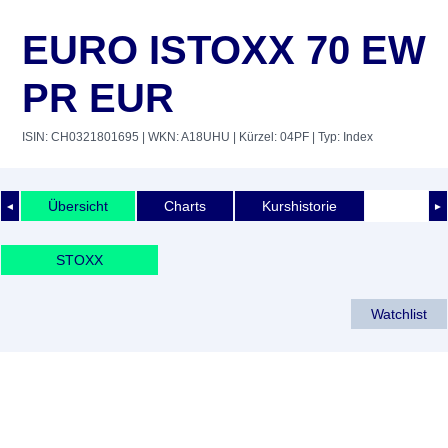
EURO ISTOXX 70 EW
PR EUR
ISIN: CH0321801695
| WKN: A18UHU
| Kürzel: 04PF
| Typ: Index
Übersicht
Charts
Kurshistorie
◄
►
STOXX
Watchlist