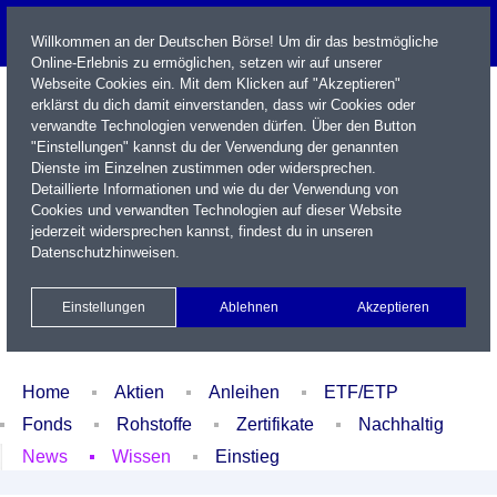
Willkommen an der Deutschen Börse! Um dir das bestmögliche
Online-Erlebnis zu ermöglichen, setzen wir auf unserer
Webseite Cookies ein. Mit dem Klicken auf "Akzeptieren"
erklärst du dich damit einverstanden, dass wir Cookies oder
verwandte Technologien verwenden dürfen. Über den Button
"Einstellungen" kannst du der Verwendung der genannten
Dienste im Einzelnen zustimmen oder widersprechen.
Detaillierte Informationen und wie du der Verwendung von
Cookies und verwandten Technologien auf dieser Website
Name / WKN / ISIN / Kürzel
jederzeit widersprechen kannst, findest du in unseren
Datenschutzhinweisen
.
Newsletter
Kontakt
English
Einstellungen
Ablehnen
Akzeptieren
Xetra Realtime
Watchlist
Portfolio
Login
Home
Aktien
Anleihen
ETF/ETP
Fonds
Rohstoffe
Zertifikate
Nachhaltig
News
Wissen
Einstieg