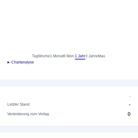
Tag
Woche
1 Monat
6 Mon.
1 Jahr
3 Jahre
Max.
► Chartanalyse
-
-
Letzter Stand
0
Veränderung zum Vortag