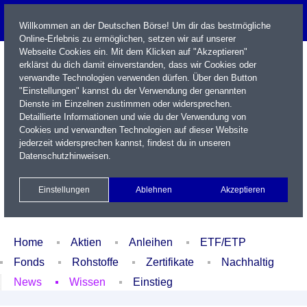
Willkommen an der Deutschen Börse! Um dir das bestmögliche
Online-Erlebnis zu ermöglichen, setzen wir auf unserer
Webseite Cookies ein. Mit dem Klicken auf "Akzeptieren"
erklärst du dich damit einverstanden, dass wir Cookies oder
verwandte Technologien verwenden dürfen. Über den Button
"Einstellungen" kannst du der Verwendung der genannten
Dienste im Einzelnen zustimmen oder widersprechen.
Detaillierte Informationen und wie du der Verwendung von
Cookies und verwandten Technologien auf dieser Website
Name / WKN / ISIN / Kürzel
jederzeit widersprechen kannst, findest du in unseren
Datenschutzhinweisen
.
Newsletter
Kontakt
English
Einstellungen
Ablehnen
Akzeptieren
Xetra Realtime
Watchlist
Portfolio
Login
Home
Aktien
Anleihen
ETF/ETP
Fonds
Rohstoffe
Zertifikate
Nachhaltig
News
Wissen
Einstieg