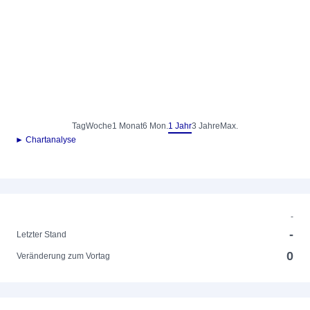
Tag
Woche
1 Monat
6 Mon.
1 Jahr
3 Jahre
Max.
► Chartanalyse
-
-
Letzter Stand
0
Veränderung zum Vortag