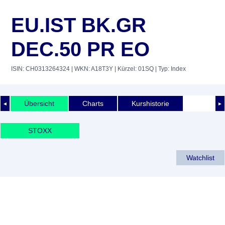
EU.IST BK.GR
DEC.50 PR EO
ISIN: CH0313264324
| WKN: A18T3Y
| Kürzel: 01SQ
| Typ: Index
Übersicht
Charts
Kurshistorie
◄
►
STOXX
Watchlist