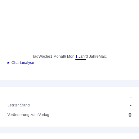
Tag
Woche
1 Monat
6 Mon.
1 Jahr
3 Jahre
Max.
► Chartanalyse
-
-
Letzter Stand
0
Veränderung zum Vortag