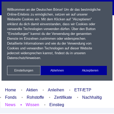
Willkommen an der Deutschen Börse! Um dir das bestmögliche
Online-Erlebnis zu ermöglichen, setzen wir auf unserer
Webseite Cookies ein. Mit dem Klicken auf "Akzeptieren"
erklärst du dich damit einverstanden, dass wir Cookies oder
verwandte Technologien verwenden dürfen. Über den Button
"Einstellungen" kannst du der Verwendung der genannten
Dienste im Einzelnen zustimmen oder widersprechen.
Detaillierte Informationen und wie du der Verwendung von
Cookies und verwandten Technologien auf dieser Website
Name / WKN / ISIN / Kürzel
jederzeit widersprechen kannst, findest du in unseren
Datenschutzhinweisen
.
Newsletter
Kontakt
English
Einstellungen
Ablehnen
Akzeptieren
Xetra Realtime
Watchlist
Portfolio
Login
Home
Aktien
Anleihen
ETF/ETP
Fonds
Rohstoffe
Zertifikate
Nachhaltig
News
Wissen
Einstieg