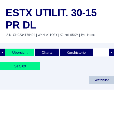
ESTX UTILIT. 30-15
PR DL
ISIN: CH0234179494
| WKN: A11Q3Y
| Kürzel: 05XM
| Typ: Index
Übersicht
Charts
Kurshistorie
◄
►
STOXX
Watchlist