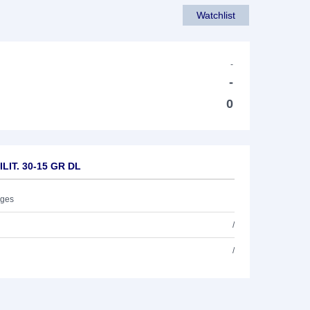
Watchlist
-
-
0
LIT. 30-15 GR DL
ages
/
/