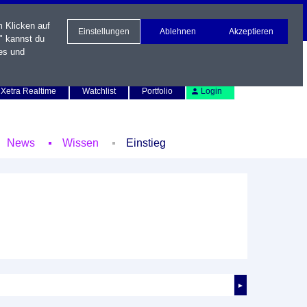
m Klicken auf
Einstellungen
Ablehnen
Akzeptieren
" kannst du
es und
Newsletter
Kontakt
English
Xetra Realtime
Watchlist
Portfolio
Login
News
Wissen
Einstieg
►