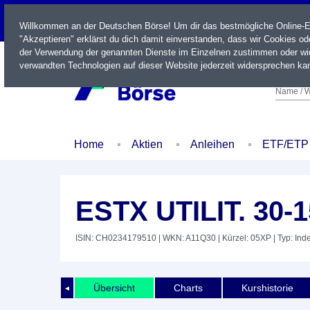
LIVE
Willkommen an der Deutschen Börse! Um dir das bestmögliche Online-Erl
"Akzeptieren" erklärst du dich damit einverstanden, dass wir Cookies o
der Verwendung der genannten Dienste im Einzelnen zustimmen oder wid
verwandten Technologien auf dieser Website jederzeit widersprechen kan
Name / W
Home
Aktien
Anleihen
ETF/ETP
ESTX UTILIT. 30-
ISIN: CH0234179510
| WKN: A11Q30
| Kürzel: 05XP
| Typ: Ind
Übersicht
Charts
Kurshistorie
◄