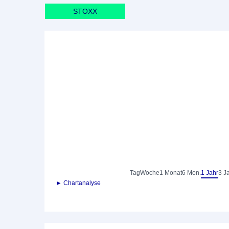
STOXX
Tag
Woche
1 Monat
6 Mon.
1 Jahr
3 J
► Chartanalyse