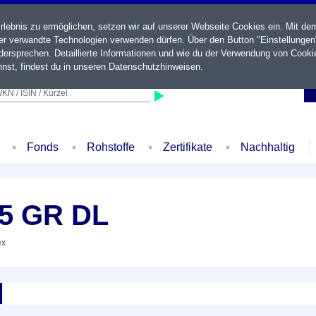
ebnis zu ermöglichen, setzen wir auf unserer Webseite Cookies ein. Mit de
der verwandte Technologien verwenden dürfen. Über den Button "Einstellungen
ersprechen. Detaillierte Informationen und wie du der Verwendung von Cooki
nst, findest du in unseren
Datenschutzhinweisen
.
KN / ISIN / Kürzel
Fonds
Rohstoffe
Zertifikate
Nachhaltig
15 GR DL
ex