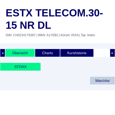
ESTX TELECOM.30-
15 NR DL
ISIN: CH0234179387
| WKN: A1YEB2
| Kürzel: 05XA
| Typ: Index
Übersicht
Charts
Kurshistorie
◄
►
STOXX
Watchlist