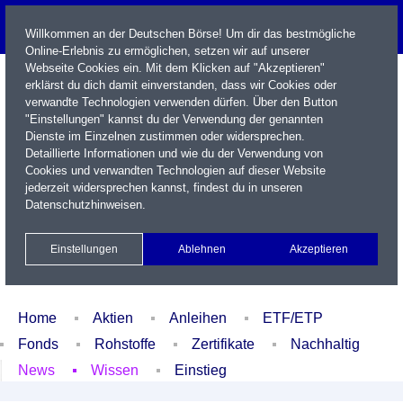
Willkommen an der Deutschen Börse! Um dir das bestmögliche
Online-Erlebnis zu ermöglichen, setzen wir auf unserer
Webseite Cookies ein. Mit dem Klicken auf "Akzeptieren"
erklärst du dich damit einverstanden, dass wir Cookies oder
verwandte Technologien verwenden dürfen. Über den Button
"Einstellungen" kannst du der Verwendung der genannten
Dienste im Einzelnen zustimmen oder widersprechen.
Detaillierte Informationen und wie du der Verwendung von
Cookies und verwandten Technologien auf dieser Website
Name / WKN / ISIN / Kürzel
jederzeit widersprechen kannst, findest du in unseren
Datenschutzhinweisen
.
Newsletter
Kontakt
English
Einstellungen
Ablehnen
Akzeptieren
Xetra Realtime
Watchlist
Portfolio
Login
Home
Aktien
Anleihen
ETF/ETP
Fonds
Rohstoffe
Zertifikate
Nachhaltig
News
Wissen
Einstieg