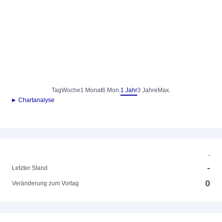
Tag
Woche
1 Monat
6 Mon.
1 Jahr
3 Jahre
Max.
► Chartanalyse
-
-
Letzter Stand
0
Veränderung zum Vortag