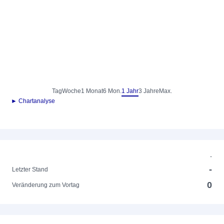
Tag
Woche
1 Monat
6 Mon.
1 Jahr
3 Jahre
Max.
► Chartanalyse
-
-
Letzter Stand
0
Veränderung zum Vortag