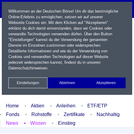
Willkommen an der Deutschen Börse! Um dir das bestmögliche
Online-Erlebnis zu ermöglichen, setzen wir auf unserer
Webseite Cookies ein. Mit dem Klicken auf "Akzeptieren"
erklärst du dich damit einverstanden, dass wir Cookies oder
verwandte Technologien verwenden dürfen. Über den Button
"Einstellungen" kannst du der Verwendung der genannten
Dienste im Einzelnen zustimmen oder widersprechen.
Detaillierte Informationen und wie du der Verwendung von
Cookies und verwandten Technologien auf dieser Website
Name / WKN / ISIN / Kürzel
jederzeit widersprechen kannst, findest du in unseren
Datenschutzhinweisen
.
Newsletter
Kontakt
English
Einstellungen
Ablehnen
Akzeptieren
Xetra Realtime
Watchlist
Portfolio
Login
Home
Aktien
Anleihen
ETF/ETP
Fonds
Rohstoffe
Zertifikate
Nachhaltig
News
Wissen
Einstieg