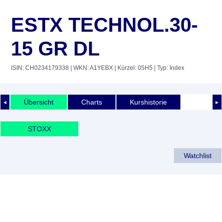
ESTX TECHNOL.30-
15 GR DL
ISIN: CH0234179338
| WKN: A1YEBX
| Kürzel: 05H5
| Typ: Index
Übersicht
Charts
Kurshistorie
◄
►
STOXX
Watchlist