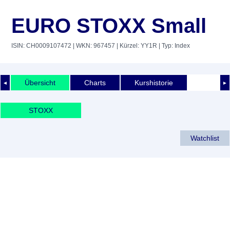
EURO STOXX Small
ISIN: CH0009107472
| WKN: 967457
| Kürzel: YY1R
| Typ: Index
Übersicht
Charts
Kurshistorie
◄
►
STOXX
Watchlist