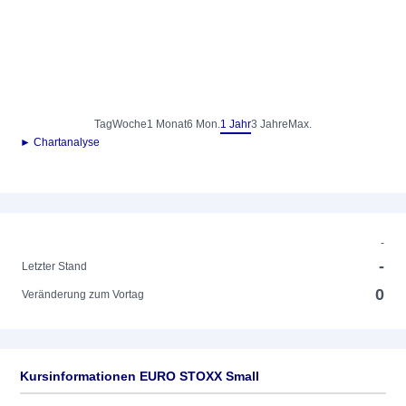
Tag
Woche
1 Monat
6 Mon.
1 Jahr
3 Jahre
Max.
► Chartanalyse
-
-
Letzter Stand
0
Veränderung zum Vortag
Kursinformationen EURO STOXX Small