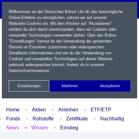
Willkommen an der Deutschen Börse! Um dir das bestmögliche
Online-Erlebnis zu ermöglichen, setzen wir auf unserer
Webseite Cookies ein. Mit dem Klicken auf "Akzeptieren"
erklärst du dich damit einverstanden, dass wir Cookies oder
verwandte Technologien verwenden dürfen. Über den Button
"Einstellungen" kannst du der Verwendung der genannten
Dienste im Einzelnen zustimmen oder widersprechen.
Detaillierte Informationen und wie du der Verwendung von
Cookies und verwandten Technologien auf dieser Website
Name / WKN / ISIN / Kürzel
jederzeit widersprechen kannst, findest du in unseren
Datenschutzhinweisen
.
Newsletter
Kontakt
English
Einstellungen
Ablehnen
Akzeptieren
Xetra Realtime
Watchlist
Portfolio
Login
Home
Aktien
Anleihen
ETF/ETP
Fonds
Rohstoffe
Zertifikate
Nachhaltig
News
Wissen
Einstieg