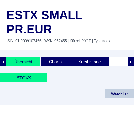
ESTX SMALL
PR.EUR
ISIN: CH0009107456
| WKN: 967455
| Kürzel: YY1P
| Typ: Index
Übersicht
Charts
Kurshistorie
◄
►
STOXX
Watchlist