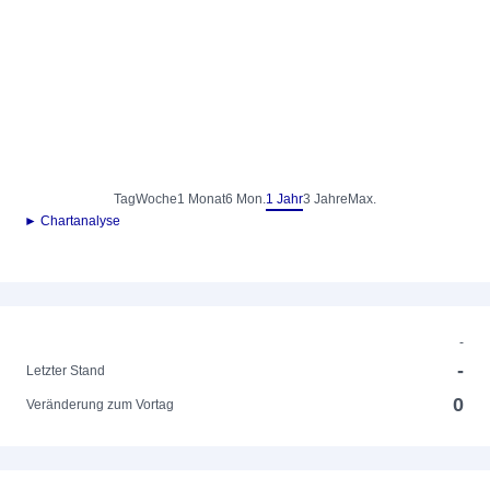
Tag
Woche
1 Monat
6 Mon.
1 Jahr
3 Jahre
Max.
► Chartanalyse
-
-
Letzter Stand
0
Veränderung zum Vortag