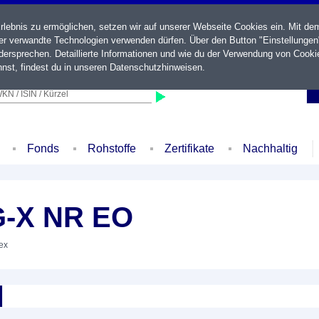
ebnis zu ermöglichen, setzen wir auf unserer Webseite Cookies ein. Mit de
der verwandte Technologien verwenden dürfen. Über den Button "Einstellungen
ersprechen. Detaillierte Informationen und wie du der Verwendung von Cooki
nst, findest du in unseren
Datenschutzhinweisen
.
KN / ISIN / Kürzel
Fonds
Rohstoffe
Zertifikate
Nachhaltig
-X NR EO
dex