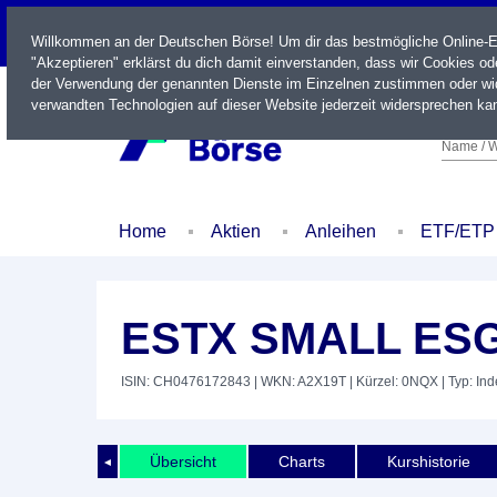
LIVE
Willkommen an der Deutschen Börse! Um dir das bestmögliche Online-Erl
"Akzeptieren" erklärst du dich damit einverstanden, dass wir Cookies o
der Verwendung der genannten Dienste im Einzelnen zustimmen oder wid
verwandten Technologien auf dieser Website jederzeit widersprechen kan
Name / W
Home
Aktien
Anleihen
ETF/ETP
ESTX SMALL ESG
ISIN: CH0476172843
| WKN: A2X19T
| Kürzel: 0NQX
| Typ: In
Übersicht
Charts
Kurshistorie
◄