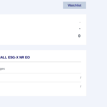
Watchlist
-
-
0
MALL ESG-X NR EO
ages
/
/