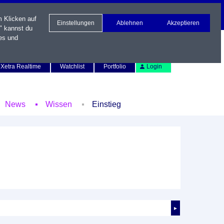
m Klicken auf
Einstellungen
Ablehnen
Akzeptieren
" kannst du
es und
Newsletter
Kontakt
English
Xetra Realtime
Watchlist
Portfolio
Login
News
Wissen
Einstieg
►