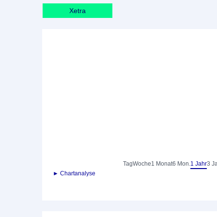
Xetra
Tag
Woche
1 Monat
6 Mon.
1 Jahr
3 J
► Chartanalyse