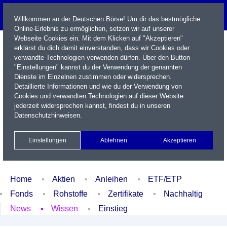
Willkommen an der Deutschen Börse! Um dir das bestmögliche
Online-Erlebnis zu ermöglichen, setzen wir auf unserer
Webseite Cookies ein. Mit dem Klicken auf "Akzeptieren"
erklärst du dich damit einverstanden, dass wir Cookies oder
verwandte Technologien verwenden dürfen. Über den Button
"Einstellungen" kannst du der Verwendung der genannten
Dienste im Einzelnen zustimmen oder widersprechen.
Detaillierte Informationen und wie du der Verwendung von
Cookies und verwandten Technologien auf dieser Website
Name / WKN / ISIN / Kürzel
jederzeit widersprechen kannst, findest du in unseren
Datenschutzhinweisen
.
Newsletter
Kontakt
English
Einstellungen
Ablehnen
Akzeptieren
Xetra Realtime
Watchlist
Portfolio
Login
Home
Aktien
Anleihen
ETF/ETP
Fonds
Rohstoffe
Zertifikate
Nachhaltig
News
Wissen
Einstieg