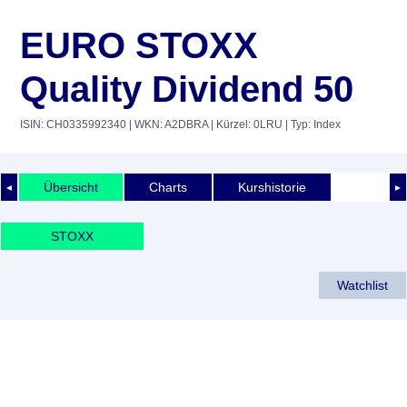
EURO STOXX
Quality Dividend 50
ISIN: CH0335992340
| WKN: A2DBRA
| Kürzel: 0LRU
| Typ: Index
Übersicht
Charts
Kurshistorie
◄
►
STOXX
Watchlist