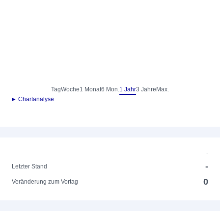
Tag
Woche
1 Monat
6 Mon.
1 Jahr
3 Jahre
Max.
► Chartanalyse
-
-
Letzter Stand
0
Veränderung zum Vortag