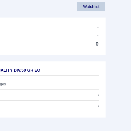
Watchlist
-
-
0
UALITY DIV.50 GR EO
ages
/
/