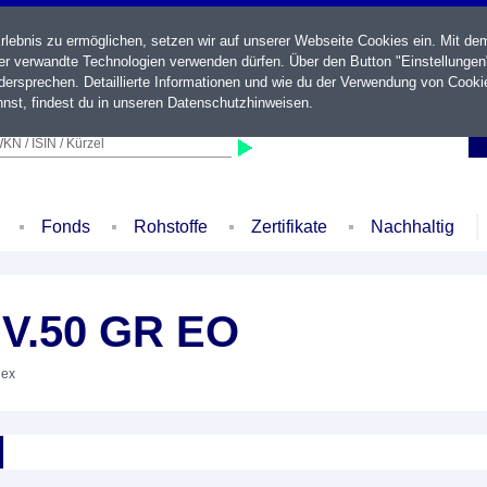
ebnis zu ermöglichen, setzen wir auf unserer Webseite Cookies ein. Mit de
der verwandte Technologien verwenden dürfen. Über den Button "Einstellungen
ersprechen. Detaillierte Informationen und wie du der Verwendung von Cooki
nst, findest du in unseren
Datenschutzhinweisen
.
KN / ISIN / Kürzel
Fonds
Rohstoffe
Zertifikate
Nachhaltig
V.50 GR EO
dex