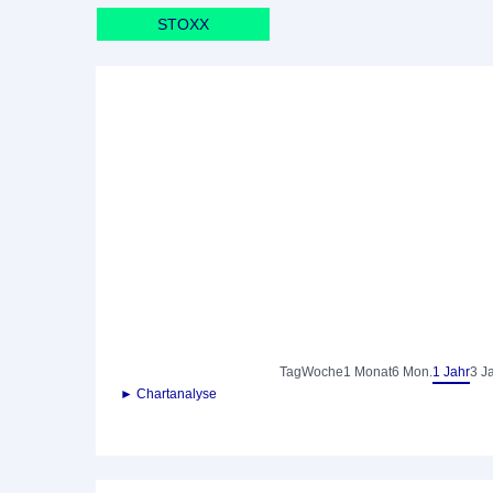
STOXX
Tag
Woche
1 Monat
6 Mon.
1 Jahr
3 J
► Chartanalyse