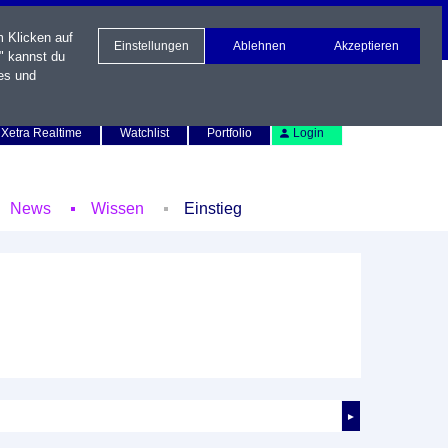
m Klicken auf
Einstellungen
Ablehnen
Akzeptieren
" kannst du
es und
Newsletter
Kontakt
English
Xetra Realtime
Watchlist
Portfolio
Login
News
Wissen
Einstieg
►