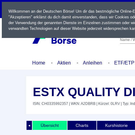
LIVE
Willkommen an der Deutschen Börse! Um dir das bestmögliche Online-Erl
"Akzeptieren" erklärst du dich damit einverstanden, dass wir Cookies o
der Verwendung der genannten Dienste im Einzelnen zustimmen oder wid
verwandten Technologien auf dieser Website jederzeit widersprechen kan
Name / W
Home
Aktien
Anleihen
ETF/ETP
ESTX QUALITY DI
ISIN: CH0335992357
| WKN: A2DBRB
| Kürzel: 0LRV
| Typ: In
Übersicht
Charts
Kurshistorie
◄