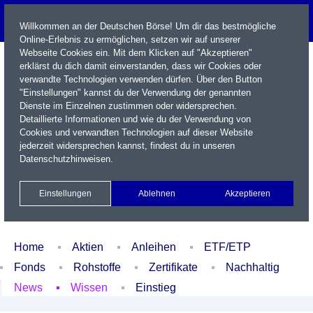
Willkommen an der Deutschen Börse! Um dir das bestmögliche
Online-Erlebnis zu ermöglichen, setzen wir auf unserer
Webseite Cookies ein. Mit dem Klicken auf "Akzeptieren"
erklärst du dich damit einverstanden, dass wir Cookies oder
verwandte Technologien verwenden dürfen. Über den Button
"Einstellungen" kannst du der Verwendung der genannten
Dienste im Einzelnen zustimmen oder widersprechen.
Detaillierte Informationen und wie du der Verwendung von
Cookies und verwandten Technologien auf dieser Website
Name / WKN / ISIN / Kürzel
jederzeit widersprechen kannst, findest du in unseren
Datenschutzhinweisen
.
Newsletter
Kontakt
English
Einstellungen
Ablehnen
Akzeptieren
Xetra Realtime
Watchlist
Portfolio
Login
Home
Aktien
Anleihen
ETF/ETP
Fonds
Rohstoffe
Zertifikate
Nachhaltig
News
Wissen
Einstieg