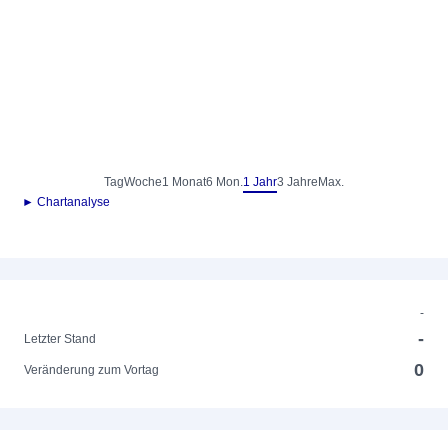
Tag
Woche
1 Monat
6 Mon.
1 Jahr
3 Jahre
Max.
► Chartanalyse
-
-
Letzter Stand
0
Veränderung zum Vortag