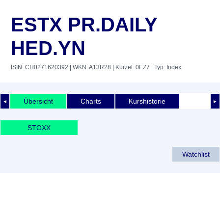
ESTX PR.DAILY
HED.YN
ISIN: CH0271620392
| WKN: A13R28
| Kürzel: 0EZ7
| Typ: Index
Übersicht
Charts
Kurshistorie
◄
►
STOXX
Watchlist