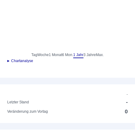
Tag
Woche
1 Monat
6 Mon.
1 Jahr
3 Jahre
Max.
► Chartanalyse
-
-
Letzter Stand
0
Veränderung zum Vortag