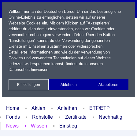
Willkommen an der Deutschen Börse! Um dir das bestmögliche
Online-Erlebnis zu ermöglichen, setzen wir auf unserer
Webseite Cookies ein. Mit dem Klicken auf "Akzeptieren"
erklärst du dich damit einverstanden, dass wir Cookies oder
verwandte Technologien verwenden dürfen. Über den Button
"Einstellungen" kannst du der Verwendung der genannten
Dienste im Einzelnen zustimmen oder widersprechen.
Detaillierte Informationen und wie du der Verwendung von
Cookies und verwandten Technologien auf dieser Website
Name / WKN / ISIN / Kürzel
jederzeit widersprechen kannst, findest du in unseren
Datenschutzhinweisen
.
Newsletter
Kontakt
English
Einstellungen
Ablehnen
Akzeptieren
Xetra Realtime
Watchlist
Portfolio
Login
Home
Aktien
Anleihen
ETF/ETP
Fonds
Rohstoffe
Zertifikate
Nachhaltig
News
Wissen
Einstieg