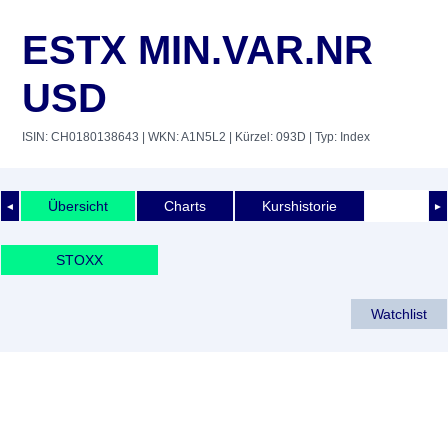
ESTX MIN.VAR.NR
USD
ISIN: CH0180138643
| WKN: A1N5L2
| Kürzel: 093D
| Typ: Index
Übersicht
Charts
Kurshistorie
◄
►
STOXX
Watchlist