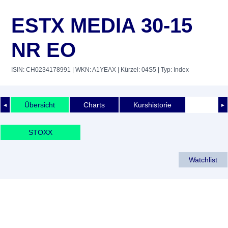
ESTX MEDIA 30-15
NR EO
ISIN: CH0234178991
| WKN: A1YEAX
| Kürzel: 04S5
| Typ: Index
Übersicht
Charts
Kurshistorie
◄
►
STOXX
Watchlist