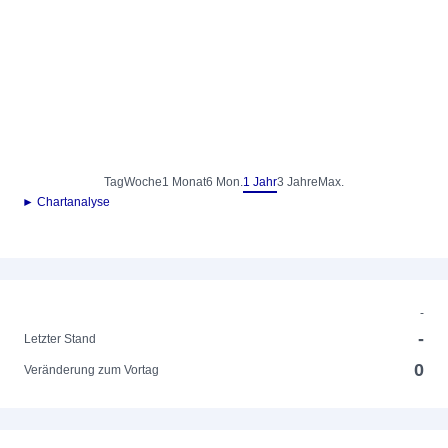
Tag
Woche
1 Monat
6 Mon.
1 Jahr
3 Jahre
Max.
► Chartanalyse
-
-
Letzter Stand
0
Veränderung zum Vortag