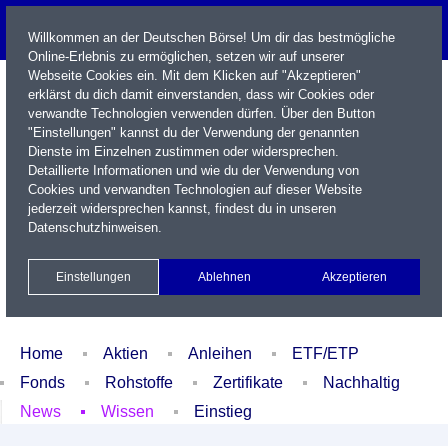
Willkommen an der Deutschen Börse! Um dir das bestmögliche
Online-Erlebnis zu ermöglichen, setzen wir auf unserer
Webseite Cookies ein. Mit dem Klicken auf "Akzeptieren"
erklärst du dich damit einverstanden, dass wir Cookies oder
verwandte Technologien verwenden dürfen. Über den Button
"Einstellungen" kannst du der Verwendung der genannten
Dienste im Einzelnen zustimmen oder widersprechen.
Detaillierte Informationen und wie du der Verwendung von
Cookies und verwandten Technologien auf dieser Website
Name / WKN / ISIN / Kürzel
jederzeit widersprechen kannst, findest du in unseren
Datenschutzhinweisen
.
Newsletter
Kontakt
English
Einstellungen
Ablehnen
Akzeptieren
Xetra Realtime
Watchlist
Portfolio
Login
Home
Aktien
Anleihen
ETF/ETP
Fonds
Rohstoffe
Zertifikate
Nachhaltig
News
Wissen
Einstieg