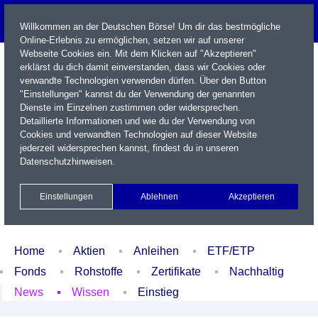
Willkommen an der Deutschen Börse! Um dir das bestmögliche
Online-Erlebnis zu ermöglichen, setzen wir auf unserer
Webseite Cookies ein. Mit dem Klicken auf "Akzeptieren"
erklärst du dich damit einverstanden, dass wir Cookies oder
verwandte Technologien verwenden dürfen. Über den Button
"Einstellungen" kannst du der Verwendung der genannten
Dienste im Einzelnen zustimmen oder widersprechen.
Detaillierte Informationen und wie du der Verwendung von
Cookies und verwandten Technologien auf dieser Website
Name / WKN / ISIN / Kürzel
jederzeit widersprechen kannst, findest du in unseren
Datenschutzhinweisen
.
Newsletter
Kontakt
English
Einstellungen
Ablehnen
Akzeptieren
Xetra Realtime
Watchlist
Portfolio
Login
Home
Aktien
Anleihen
ETF/ETP
Fonds
Rohstoffe
Zertifikate
Nachhaltig
News
Wissen
Einstieg