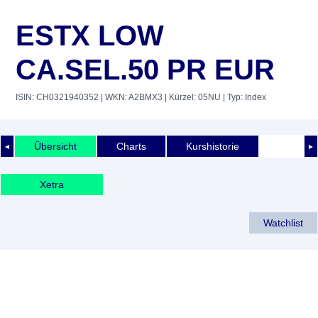
ESTX LOW
CA.SEL.50 PR EUR
ISIN: CH0321940352
| WKN: A2BMX3
| Kürzel: 05NU
| Typ: Index
Übersicht
Charts
Kurshistorie
◄
►
Xetra
Watchlist