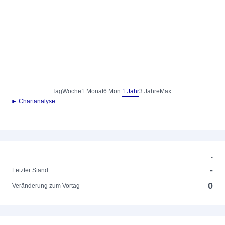
Tag
Woche
1 Monat
6 Mon.
1 Jahr
3 Jahre
Max.
► Chartanalyse
-
-
Letzter Stand
0
Veränderung zum Vortag