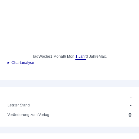
Tag
Woche
1 Monat
6 Mon.
1 Jahr
3 Jahre
Max.
► Chartanalyse
-
-
Letzter Stand
0
Veränderung zum Vortag