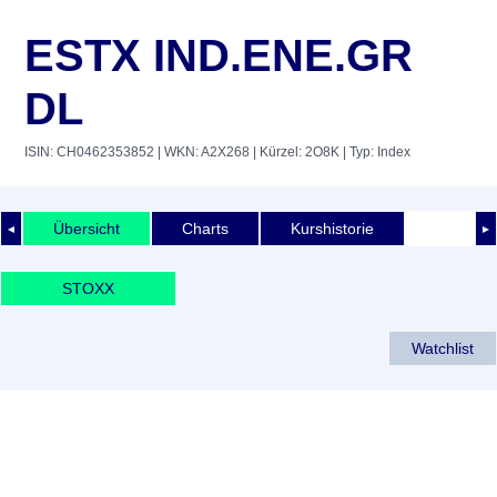
ESTX IND.ENE.GR
DL
ISIN: CH0462353852
| WKN: A2X268
| Kürzel: 2O8K
| Typ: Index
Übersicht
Charts
Kurshistorie
◄
►
STOXX
Watchlist