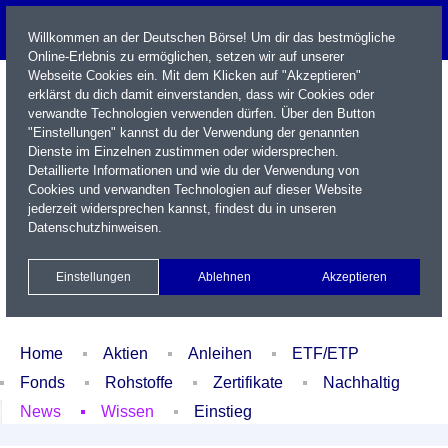
Willkommen an der Deutschen Börse! Um dir das bestmögliche
Online-Erlebnis zu ermöglichen, setzen wir auf unserer
Webseite Cookies ein. Mit dem Klicken auf "Akzeptieren"
erklärst du dich damit einverstanden, dass wir Cookies oder
verwandte Technologien verwenden dürfen. Über den Button
"Einstellungen" kannst du der Verwendung der genannten
Dienste im Einzelnen zustimmen oder widersprechen.
Detaillierte Informationen und wie du der Verwendung von
Cookies und verwandten Technologien auf dieser Website
Name / WKN / ISIN / Kürzel
jederzeit widersprechen kannst, findest du in unseren
Datenschutzhinweisen
.
Newsletter
Kontakt
English
Einstellungen
Ablehnen
Akzeptieren
Xetra Realtime
Watchlist
Portfolio
Login
Home
Aktien
Anleihen
ETF/ETP
Fonds
Rohstoffe
Zertifikate
Nachhaltig
News
Wissen
Einstieg