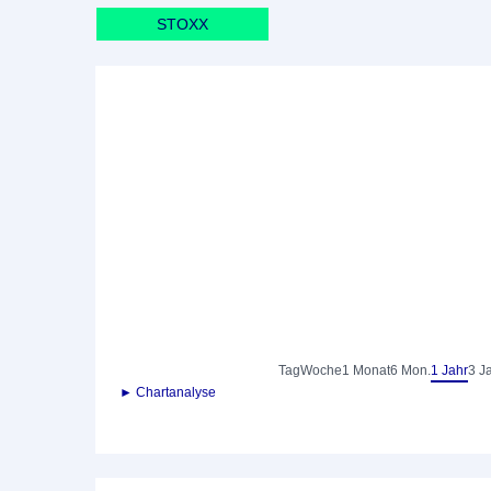
STOXX
Tag
Woche
1 Monat
6 Mon.
1 Jahr
3 J
► Chartanalyse