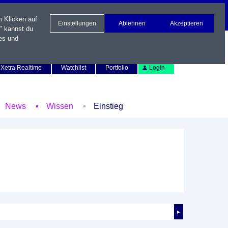
m Klicken auf
Einstellungen
Ablehnen
Akzeptieren
" kannst du
es und
Newsletter
Kontakt
English
Xetra Realtime
Watchlist
Portfolio
Login
News
Wissen
Einstieg
►