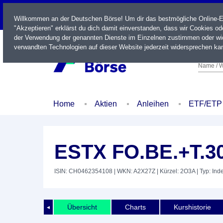
LIVE
Willkommen an der Deutschen Börse! Um dir das bestmögliche Online-Erl
"Akzeptieren" erklärst du dich damit einverstanden, dass wir Cookies o
der Verwendung der genannten Dienste im Einzelnen zustimmen oder wid
verwandten Technologien auf dieser Website jederzeit widersprechen kan
Name / W
Home
Aktien
Anleihen
ETF/ETP
ESTX FO.BE.+T.3
ISIN: CH0462354108
| WKN: A2X27Z
| Kürzel: 2O3A
| Typ: Ind
Übersicht
Charts
Kurshistorie
◄