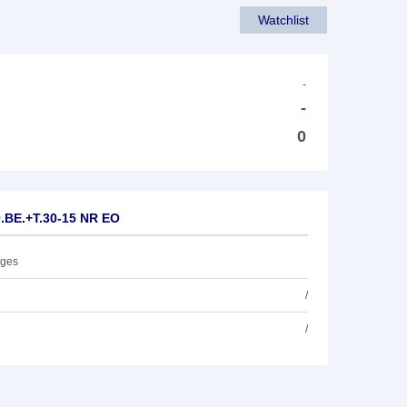
Watchlist
-
-
0
.BE.+T.30-15 NR EO
ages
/
/