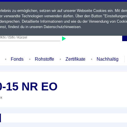
ebnis zu ermöglichen, setzen wir auf unserer Webseite Cookies ein. Mit de
der verwandte Technologien verwenden dürfen. Über den Button "Einstellungen
ersprechen. Detaillierte Informationen und wie du der Verwendung von Cooki
nst, findest du in unseren
Datenschutzhinweisen
.
KN / ISIN / Kürzel
Fonds
Rohstoffe
Zertifikate
Nachhaltig
0-15 NR EO
ex