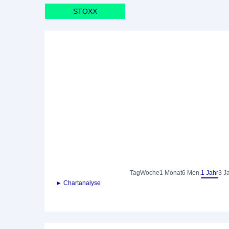
STOXX
Tag
Woche
1 Monat
6 Mon.
1 Jahr
3 J
► Chartanalyse