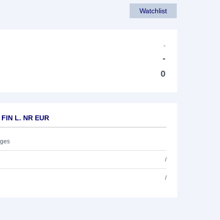
Watchlist
-
-
0
 FIN L. NR EUR
ages
/
/