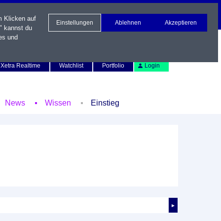
m Klicken auf
Einstellungen
Ablehnen
Akzeptieren
" kannst du
es und
Newsletter
Kontakt
English
Xetra Realtime
Watchlist
Portfolio
Login
News
Wissen
Einstieg
►