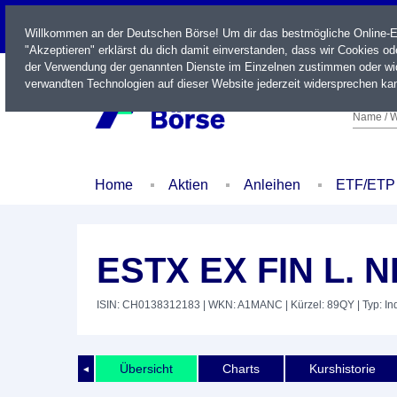
LIVE
Willkommen an der Deutschen Börse! Um dir das bestmögliche Online-Erl
"Akzeptieren" erklärst du dich damit einverstanden, dass wir Cookies o
der Verwendung der genannten Dienste im Einzelnen zustimmen oder wid
verwandten Technologien auf dieser Website jederzeit widersprechen kan
Name / W
Home
Aktien
Anleihen
ETF/ETP
ESTX EX FIN L. 
ISIN: CH0138312183
| WKN: A1MANC
| Kürzel: 89QY
| Typ: In
Übersicht
Charts
Kurshistorie
◄