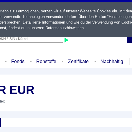
ebnis zu ermöglichen, setzen wir auf unserer Webseite Cookies ein. Mit de
der verwandte Technologien verwenden dürfen. Über den Button "Einstellungen
ersprechen. Detaillierte Informationen und wie du der Verwendung von Cooki
nst, findest du in unseren
Datenschutzhinweisen
.
KN / ISIN / Kürzel
Fonds
Rohstoffe
Zertifikate
Nachhaltig
NR EUR
dex