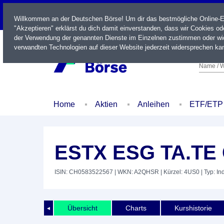
LIVE
Willkommen an der Deutschen Börse! Um dir das bestmögliche Online-Erl
"Akzeptieren" erklärst du dich damit einverstanden, dass wir Cookies o
der Verwendung der genannten Dienste im Einzelnen zustimmen oder wid
verwandten Technologien auf dieser Website jederzeit widersprechen kan
Name / W
Home
Aktien
Anleihen
ETF/ETP
ESTX ESG TA.TE
ISIN: CH0583522567
| WKN: A2QHSR
| Kürzel: 4US0
| Typ: In
Übersicht
Charts
Kurshistorie
◄