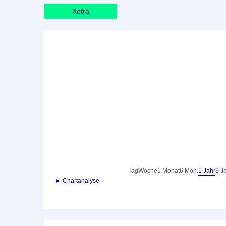
Xetra
Tag
Woche
1 Monat
6 Mon.
1 Jahr
3 J
► Chartanalyse