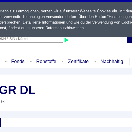
ebnis zu ermöglichen, setzen wir auf unserer Webseite Cookies ein. Mit de
der verwandte Technologien verwenden dürfen. Über den Button "Einstellungen
ersprechen. Detaillierte Informationen und wie du der Verwendung von Cooki
nst, findest du in unseren
Datenschutzhinweisen
.
KN / ISIN / Kürzel
Fonds
Rohstoffe
Zertifikate
Nachhaltig
 GR DL
dex