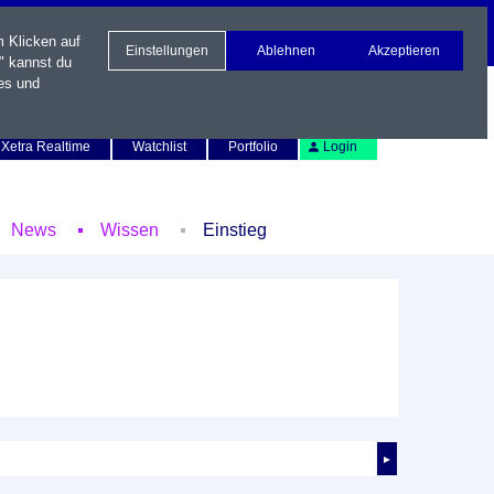
m Klicken auf
Einstellungen
Ablehnen
Akzeptieren
" kannst du
es und
Newsletter
Kontakt
English
Xetra Realtime
Watchlist
Portfolio
Login
News
Wissen
Einstieg
►