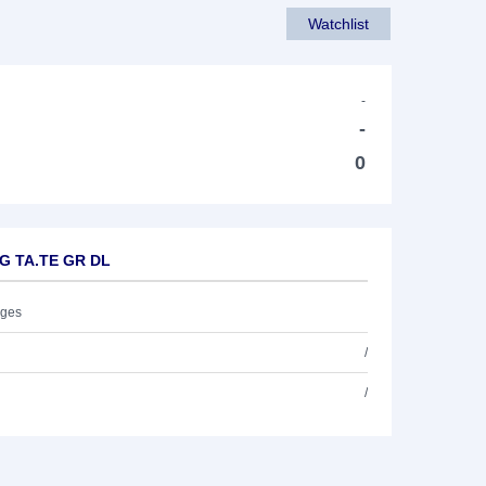
Watchlist
-
-
0
SG TA.TE GR DL
ages
/
/