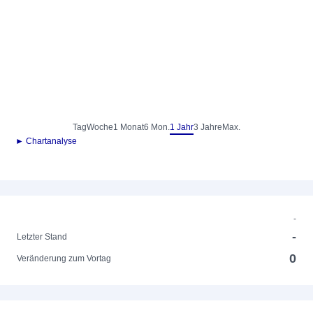
Tag
Woche
1 Monat
6 Mon.
1 Jahr
3 Jahre
Max.
► Chartanalyse
-
-
Letzter Stand
0
Veränderung zum Vortag