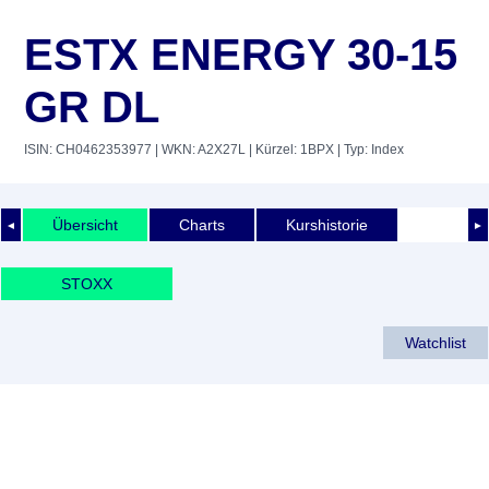
ESTX ENERGY 30-15
GR DL
ISIN: CH0462353977
| WKN: A2X27L
| Kürzel: 1BPX
| Typ: Index
Übersicht
Charts
Kurshistorie
◄
►
STOXX
Watchlist