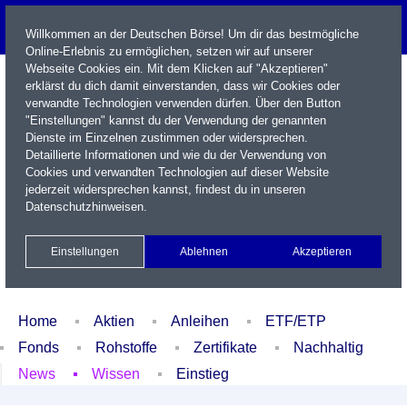
Willkommen an der Deutschen Börse! Um dir das bestmögliche
Online-Erlebnis zu ermöglichen, setzen wir auf unserer
Webseite Cookies ein. Mit dem Klicken auf "Akzeptieren"
erklärst du dich damit einverstanden, dass wir Cookies oder
verwandte Technologien verwenden dürfen. Über den Button
"Einstellungen" kannst du der Verwendung der genannten
Dienste im Einzelnen zustimmen oder widersprechen.
Detaillierte Informationen und wie du der Verwendung von
Cookies und verwandten Technologien auf dieser Website
Name / WKN / ISIN / Kürzel
jederzeit widersprechen kannst, findest du in unseren
Datenschutzhinweisen
.
Newsletter
Kontakt
English
Einstellungen
Ablehnen
Akzeptieren
Xetra Realtime
Watchlist
Portfolio
Login
Home
Aktien
Anleihen
ETF/ETP
Fonds
Rohstoffe
Zertifikate
Nachhaltig
News
Wissen
Einstieg