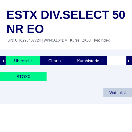
ESTX DIV.SELECT 50
NR EO
ISIN: CH0298407724
| WKN: A164DM
| Kürzel: ZK58
| Typ: Index
Übersicht
Charts
Kurshistorie
◄
►
STOXX
Watchlist