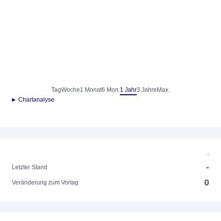
Tag
Woche
1 Monat
6 Mon.
1 Jahr
3 Jahre
Max.
► Chartanalyse
-
-
Letzter Stand
0
Veränderung zum Vortag