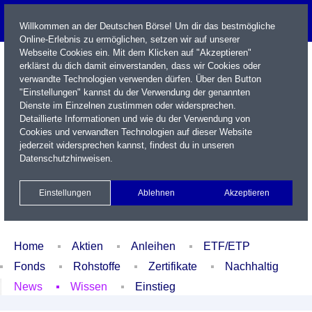
Willkommen an der Deutschen Börse! Um dir das bestmögliche
Online-Erlebnis zu ermöglichen, setzen wir auf unserer
Webseite Cookies ein. Mit dem Klicken auf "Akzeptieren"
erklärst du dich damit einverstanden, dass wir Cookies oder
verwandte Technologien verwenden dürfen. Über den Button
"Einstellungen" kannst du der Verwendung der genannten
Dienste im Einzelnen zustimmen oder widersprechen.
Detaillierte Informationen und wie du der Verwendung von
Cookies und verwandten Technologien auf dieser Website
Name / WKN / ISIN / Kürzel
jederzeit widersprechen kannst, findest du in unseren
Datenschutzhinweisen
.
Newsletter
Kontakt
English
Einstellungen
Ablehnen
Akzeptieren
Xetra Realtime
Watchlist
Portfolio
Login
Home
Aktien
Anleihen
ETF/ETP
Fonds
Rohstoffe
Zertifikate
Nachhaltig
News
Wissen
Einstieg