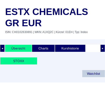
ESTX CHEMICALS
GR EUR
ISIN: CH0102630891
| WKN: A1XQ2C
| Kürzel: 01EH
| Typ: Index
Übersicht
Charts
Kurshistorie
◄
►
STOXX
Watchlist