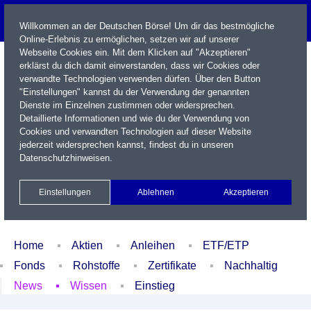
Willkommen an der Deutschen Börse! Um dir das bestmögliche
Online-Erlebnis zu ermöglichen, setzen wir auf unserer
Webseite Cookies ein. Mit dem Klicken auf "Akzeptieren"
erklärst du dich damit einverstanden, dass wir Cookies oder
verwandte Technologien verwenden dürfen. Über den Button
"Einstellungen" kannst du der Verwendung der genannten
Dienste im Einzelnen zustimmen oder widersprechen.
Detaillierte Informationen und wie du der Verwendung von
Cookies und verwandten Technologien auf dieser Website
Name / WKN / ISIN / Kürzel
jederzeit widersprechen kannst, findest du in unseren
Datenschutzhinweisen
.
Newsletter
Kontakt
English
Einstellungen
Ablehnen
Akzeptieren
Xetra Realtime
Watchlist
Portfolio
Login
Home
Aktien
Anleihen
ETF/ETP
Fonds
Rohstoffe
Zertifikate
Nachhaltig
News
Wissen
Einstieg