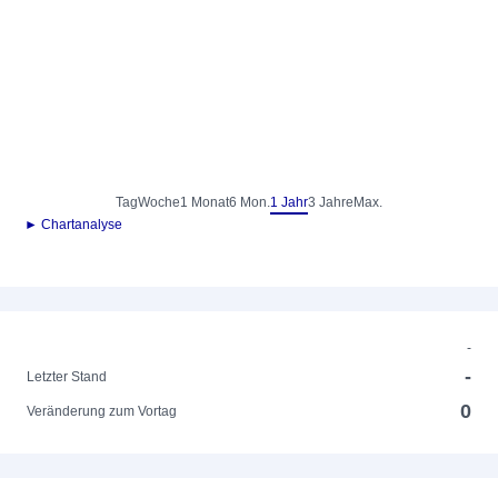
Tag
Woche
1 Monat
6 Mon.
1 Jahr
3 Jahre
Max.
► Chartanalyse
-
-
Letzter Stand
0
Veränderung zum Vortag