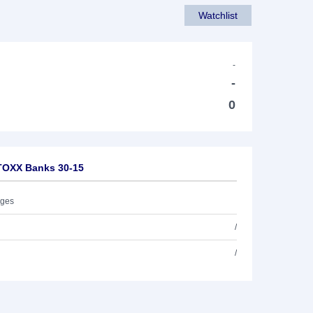
Watchlist
-
-
0
TOXX Banks 30-15
ages
/
/