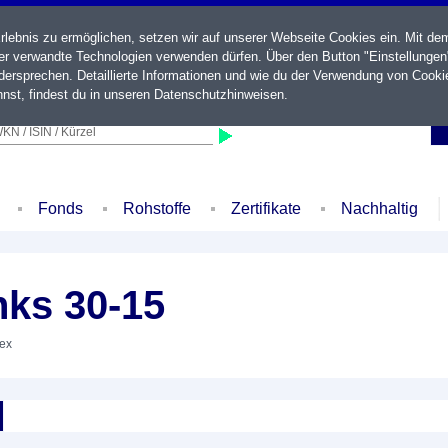
ebnis zu ermöglichen, setzen wir auf unserer Webseite Cookies ein. Mit de
der verwandte Technologien verwenden dürfen. Über den Button "Einstellungen
ersprechen. Detaillierte Informationen und wie du der Verwendung von Cooki
nst, findest du in unseren
Datenschutzhinweisen
.
KN / ISIN / Kürzel
Fonds
Rohstoffe
Zertifikate
Nachhaltig
ks 30-15
dex