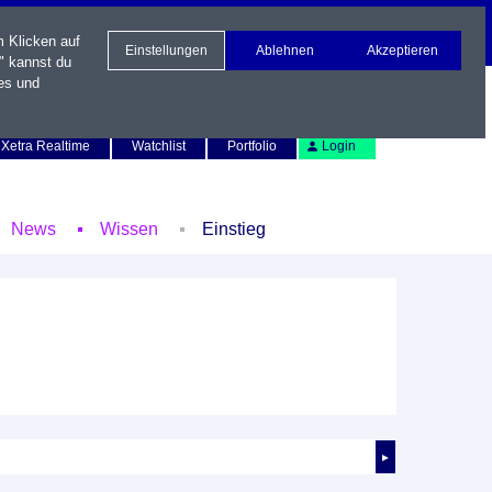
m Klicken auf
Einstellungen
Ablehnen
Akzeptieren
" kannst du
es und
Newsletter
Kontakt
English
Xetra Realtime
Watchlist
Portfolio
Login
News
Wissen
Einstieg
►