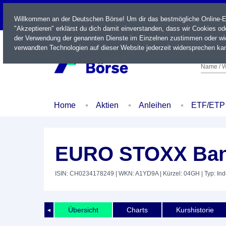
LIVE
Willkommen an der Deutschen Börse! Um dir das bestmögliche Online-Erl
"Akzeptieren" erklärst du dich damit einverstanden, dass wir Cookies o
der Verwendung der genannten Dienste im Einzelnen zustimmen oder wid
verwandten Technologien auf dieser Website jederzeit widersprechen kan
Name / W
Home
Aktien
Anleihen
ETF/ETP
EURO STOXX Ban
ISIN: CH0234178249
| WKN: A1YD9A
| Kürzel: 04GH
| Typ: In
Übersicht
Charts
Kurshistorie
◄