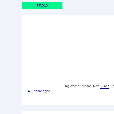
STOXX
Tag
Woche
1 Monat
6 Mon.
1 Jahr
3 J
► Chartanalyse