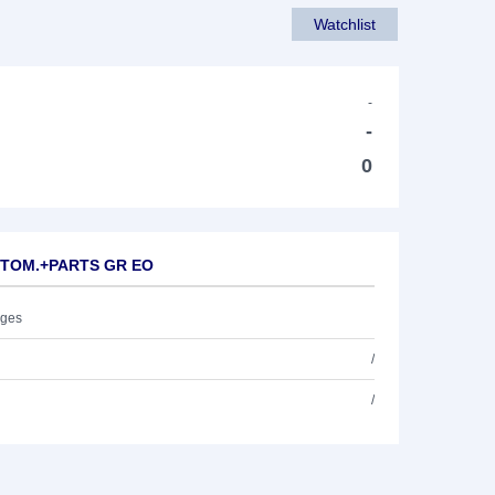
Watchlist
-
-
0
AUTOM.+PARTS GR EO
ages
/
/