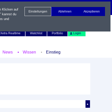
m Klicken auf
Einstellungen
Ablehnen
Akzeptieren
" kannst du
es und
Newsletter
Kontakt
English
Xetra Realtime
Watchlist
Portfolio
Login
News
Wissen
Einstieg
►