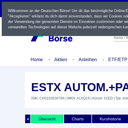
LIVE
Willkommen an der Deutschen Börse! Um dir das bestmögliche Online-Erl
"Akzeptieren" erklärst du dich damit einverstanden, dass wir Cookies o
der Verwendung der genannten Dienste im Einzelnen zustimmen oder wid
verwandten Technologien auf dieser Website jederzeit widersprechen kan
Name / W
Home
Aktien
Anleihen
ETF/ETP
ESTX AUTOM.+P
ISIN: CH0102630784
| WKN: A1XQ19
| Kürzel: 01ED
| Typ: In
Übersicht
Charts
Kurshistorie
◄