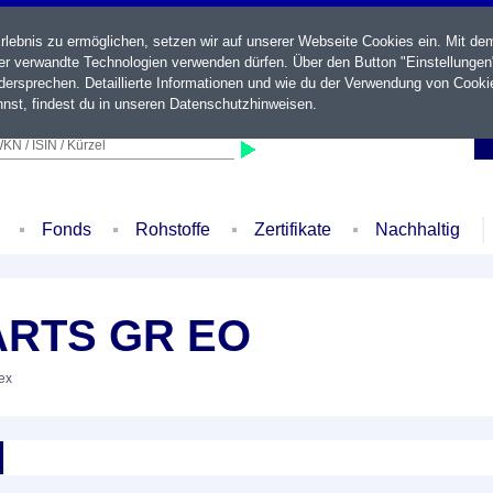
ebnis zu ermöglichen, setzen wir auf unserer Webseite Cookies ein. Mit de
der verwandte Technologien verwenden dürfen. Über den Button "Einstellungen
ersprechen. Detaillierte Informationen und wie du der Verwendung von Cooki
nst, findest du in unseren
Datenschutzhinweisen
.
KN / ISIN / Kürzel
Fonds
Rohstoffe
Zertifikate
Nachhaltig
ARTS GR EO
dex