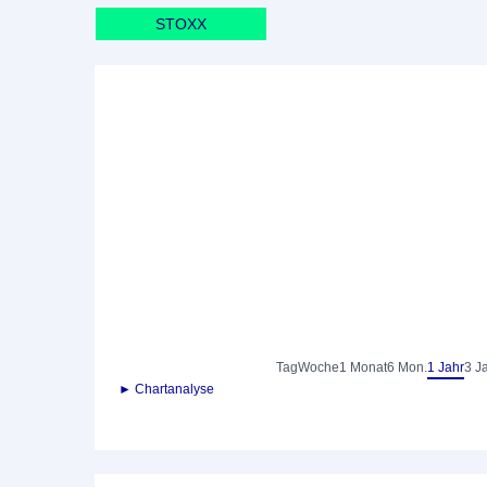
STOXX
Tag
Woche
1 Monat
6 Mon.
1 Jahr
3 J
► Chartanalyse