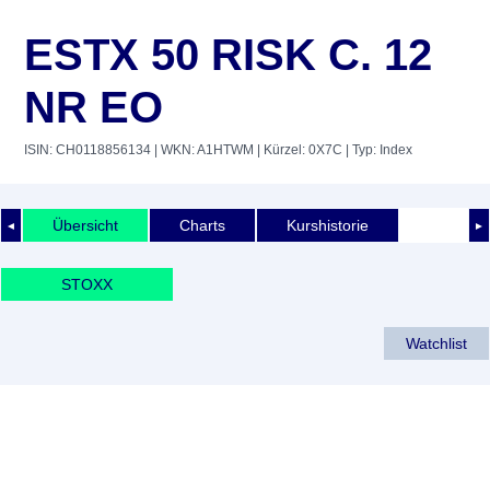
ESTX 50 RISK C. 12
NR EO
ISIN: CH0118856134
| WKN: A1HTWM
| Kürzel: 0X7C
| Typ: Index
Übersicht
Charts
Kurshistorie
◄
►
STOXX
Watchlist