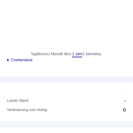
Tag
Woche
1 Monat
6 Mon.
1 Jahr
3 Jahre
Max.
► Chartanalyse
-
-
Letzter Stand
0
Veränderung zum Vortag