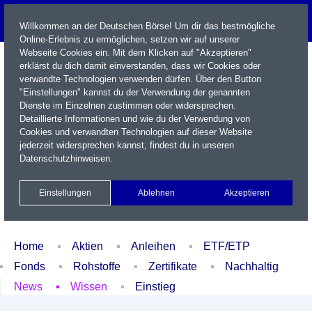
Willkommen an der Deutschen Börse! Um dir das bestmögliche
Online-Erlebnis zu ermöglichen, setzen wir auf unserer
Webseite Cookies ein. Mit dem Klicken auf "Akzeptieren"
erklärst du dich damit einverstanden, dass wir Cookies oder
verwandte Technologien verwenden dürfen. Über den Button
"Einstellungen" kannst du der Verwendung der genannten
Dienste im Einzelnen zustimmen oder widersprechen.
Detaillierte Informationen und wie du der Verwendung von
Cookies und verwandten Technologien auf dieser Website
Name / WKN / ISIN / Kürzel
jederzeit widersprechen kannst, findest du in unseren
Datenschutzhinweisen
.
Newsletter
Kontakt
English
Einstellungen
Ablehnen
Akzeptieren
Xetra Realtime
Watchlist
Portfolio
Login
Home
Aktien
Anleihen
ETF/ETP
Fonds
Rohstoffe
Zertifikate
Nachhaltig
News
Wissen
Einstieg