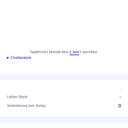
Tag
Woche
1 Monat
6 Mon.
1 Jahr
3 Jahre
Max.
► Chartanalyse
-
-
Letzter Stand
0
Veränderung zum Vortag