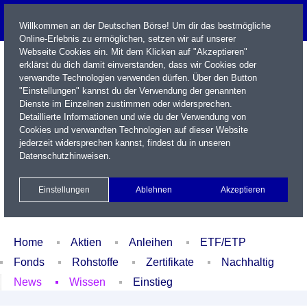
Willkommen an der Deutschen Börse! Um dir das bestmögliche
Online-Erlebnis zu ermöglichen, setzen wir auf unserer
Webseite Cookies ein. Mit dem Klicken auf "Akzeptieren"
erklärst du dich damit einverstanden, dass wir Cookies oder
verwandte Technologien verwenden dürfen. Über den Button
"Einstellungen" kannst du der Verwendung der genannten
Dienste im Einzelnen zustimmen oder widersprechen.
Detaillierte Informationen und wie du der Verwendung von
Cookies und verwandten Technologien auf dieser Website
Name / WKN / ISIN / Kürzel
jederzeit widersprechen kannst, findest du in unseren
Datenschutzhinweisen
.
Newsletter
Kontakt
English
Einstellungen
Ablehnen
Akzeptieren
Xetra Realtime
Watchlist
Portfolio
Login
Home
Aktien
Anleihen
ETF/ETP
Fonds
Rohstoffe
Zertifikate
Nachhaltig
News
Wissen
Einstieg