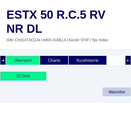
ESTX 50 R.C.5 RV
NR DL
ISIN: CH0147241134
| WKN: A1MLL4
| Kürzel: S74F
| Typ: Index
Übersicht
Charts
Kurshistorie
◄
►
STOXX
Watchlist