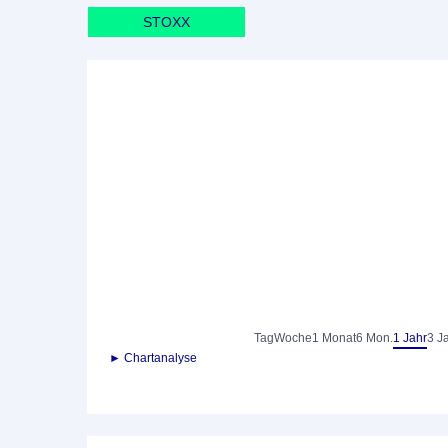
STOXX
Tag
Woche
1 Monat
6 Mon.
1 Jahr
3 J
► Chartanalyse