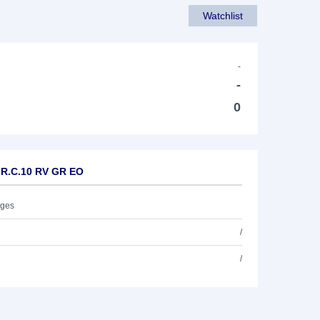
Watchlist
-
-
0
 R.C.10 RV GR EO
ages
/
/