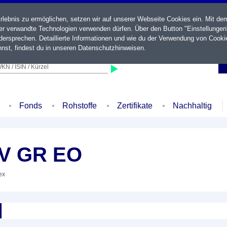
ebnis zu ermöglichen, setzen wir auf unserer Webseite Cookies ein. Mit de
der verwandte Technologien verwenden dürfen. Über den Button "Einstellungen
ersprechen. Detaillierte Informationen und wie du der Verwendung von Cooki
nst, findest du in unseren
Datenschutzhinweisen
.
KN / ISIN / Kürzel
Fonds
Rohstoffe
Zertifikate
Nachhaltig
RV GR EO
ex