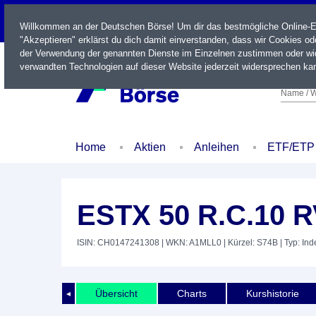
LIVE
Willkommen an der Deutschen Börse! Um dir das bestmögliche Online-Erl
"Akzeptieren" erklärst du dich damit einverstanden, dass wir Cookies o
der Verwendung der genannten Dienste im Einzelnen zustimmen oder wid
verwandten Technologien auf dieser Website jederzeit widersprechen kan
Name / W
Home
Aktien
Anleihen
ETF/ETP
ESTX 50 R.C.10 
ISIN: CH0147241308
| WKN: A1MLL0
| Kürzel: S74B
| Typ: Ind
Übersicht
Charts
Kurshistorie
◄