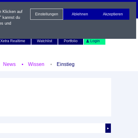
m Klicken auf
Einstellungen
Ablehnen
Akzeptieren
" kannst du
es und
Newsletter
Kontakt
English
Xetra Realtime
Watchlist
Portfolio
Login
News
Wissen
Einstieg
►