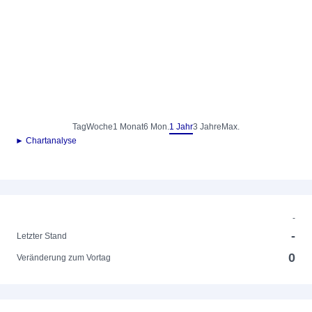
Tag
Woche
1 Monat
6 Mon.
1 Jahr
3 Jahre
Max.
► Chartanalyse
-
-
Letzter Stand
0
Veränderung zum Vortag