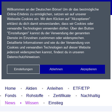
Willkommen an der Deutschen Börse! Um dir das bestmögliche
Online-Erlebnis zu ermöglichen, setzen wir auf unserer
Webseite Cookies ein. Mit dem Klicken auf "Akzeptieren"
erklärst du dich damit einverstanden, dass wir Cookies oder
verwandte Technologien verwenden dürfen. Über den Button
"Einstellungen" kannst du der Verwendung der genannten
Dienste im Einzelnen zustimmen oder widersprechen.
Detaillierte Informationen und wie du der Verwendung von
Cookies und verwandten Technologien auf dieser Website
Name / WKN / ISIN / Kürzel
jederzeit widersprechen kannst, findest du in unseren
Datenschutzhinweisen
.
Newsletter
Kontakt
English
Einstellungen
Ablehnen
Akzeptieren
Xetra Realtime
Watchlist
Portfolio
Login
Home
Aktien
Anleihen
ETF/ETP
Fonds
Rohstoffe
Zertifikate
Nachhaltig
News
Wissen
Einstieg