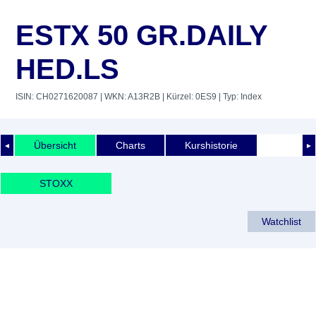
ESTX 50 GR.DAILY
HED.LS
ISIN: CH0271620087
| WKN: A13R2B
| Kürzel: 0ES9
| Typ: Index
Übersicht
Charts
Kurshistorie
◄
►
STOXX
Watchlist