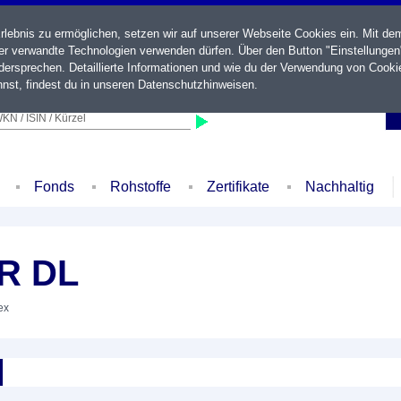
ebnis zu ermöglichen, setzen wir auf unserer Webseite Cookies ein. Mit de
der verwandte Technologien verwenden dürfen. Über den Button "Einstellungen
ersprechen. Detaillierte Informationen und wie du der Verwendung von Cooki
nst, findest du in unseren
Datenschutzhinweisen
.
KN / ISIN / Kürzel
Fonds
Rohstoffe
Zertifikate
Nachhaltig
R DL
ex