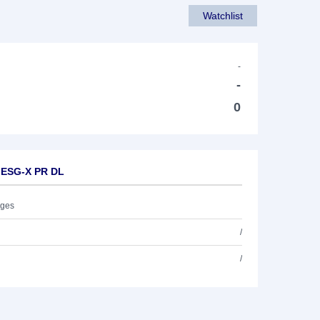
Watchlist
-
-
0
 ESG-X PR DL
ages
/
/