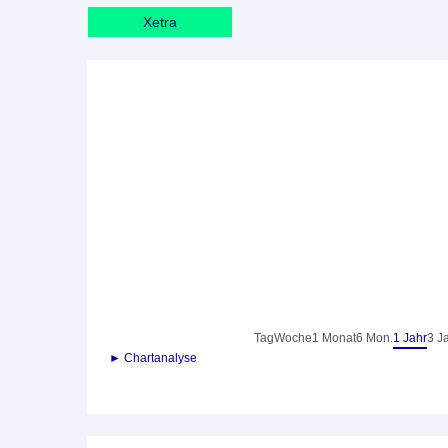
Xetra
Tag
Woche
1 Monat
6 Mon.
1 Jahr
3 J
► Chartanalyse