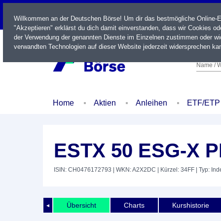
LIVE
Willkommen an der Deutschen Börse! Um dir das bestmögliche Online-Erl
"Akzeptieren" erklärst du dich damit einverstanden, dass wir Cookies o
der Verwendung der genannten Dienste im Einzelnen zustimmen oder wid
verwandten Technologien auf dieser Website jederzeit widersprechen kan
Name / W
Home
Aktien
Anleihen
ETF/ETP
ESTX 50 ESG-X P
ISIN: CH0476172793
| WKN: A2X2DC
| Kürzel: 34FF
| Typ: Ind
Übersicht
Charts
Kurshistorie
◄