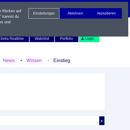
m Klicken auf
Einstellungen
Ablehnen
Akzeptieren
" kannst du
es und
Newsletter
Kontakt
English
Xetra Realtime
Watchlist
Portfolio
Login
News
Wissen
Einstieg
►