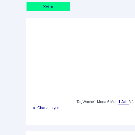
Xetra
Tag
Woche
1 Monat
6 Mon.
1 Jahr
3 J
► Chartanalyse