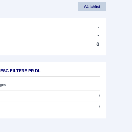
Watchlist
-
-
0
0 ESG FILTERE PR DL
ages
/
/