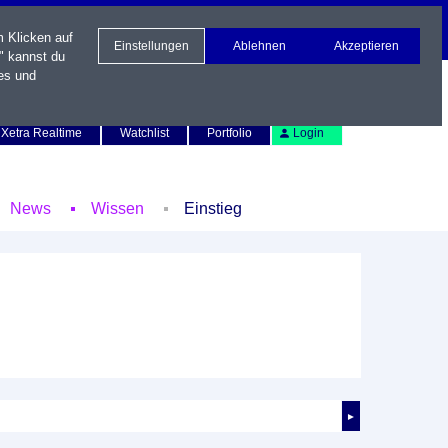
m Klicken auf
Einstellungen
Ablehnen
Akzeptieren
" kannst du
es und
Newsletter
Kontakt
English
Xetra Realtime
Watchlist
Portfolio
Login
News
Wissen
Einstieg
►