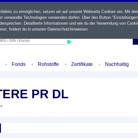
ebnis zu ermöglichen, setzen wir auf unserer Webseite Cookies ein. Mit de
der verwandte Technologien verwenden dürfen. Über den Button "Einstellungen
ersprechen. Detaillierte Informationen und wie du der Verwendung von Cooki
nst, findest du in unseren
Datenschutzhinweisen
.
KN / ISIN / Kürzel
Fonds
Rohstoffe
Zertifikate
Nachhaltig
TERE PR DL
ex