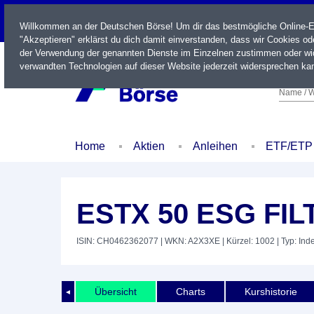
LIVE
Willkommen an der Deutschen Börse! Um dir das bestmögliche Online-Erl
"Akzeptieren" erklärst du dich damit einverstanden, dass wir Cookies o
der Verwendung der genannten Dienste im Einzelnen zustimmen oder wid
verwandten Technologien auf dieser Website jederzeit widersprechen kan
Name / W
Home
Aktien
Anleihen
ETF/ETP
ESTX 50 ESG FIL
ISIN: CH0462362077
| WKN: A2X3XE
| Kürzel: 1002
| Typ: Ind
Übersicht
Charts
Kurshistorie
◄