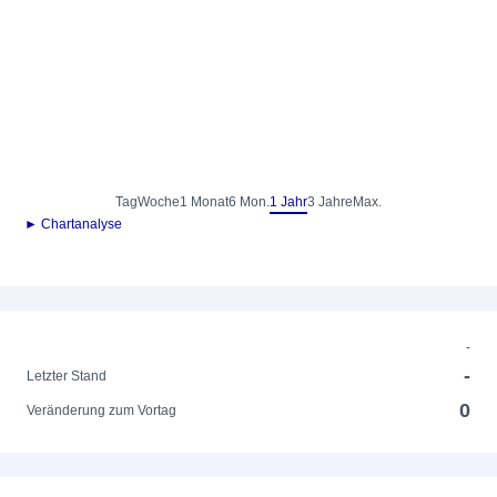
Tag
Woche
1 Monat
6 Mon.
1 Jahr
3 Jahre
Max.
► Chartanalyse
-
-
Letzter Stand
0
Veränderung zum Vortag