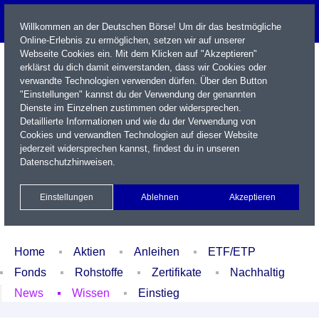
Willkommen an der Deutschen Börse! Um dir das bestmögliche
Online-Erlebnis zu ermöglichen, setzen wir auf unserer
Webseite Cookies ein. Mit dem Klicken auf "Akzeptieren"
erklärst du dich damit einverstanden, dass wir Cookies oder
verwandte Technologien verwenden dürfen. Über den Button
"Einstellungen" kannst du der Verwendung der genannten
Dienste im Einzelnen zustimmen oder widersprechen.
Detaillierte Informationen und wie du der Verwendung von
Cookies und verwandten Technologien auf dieser Website
Name / WKN / ISIN / Kürzel
jederzeit widersprechen kannst, findest du in unseren
Datenschutzhinweisen
.
Newsletter
Kontakt
English
Einstellungen
Ablehnen
Akzeptieren
Xetra Realtime
Watchlist
Portfolio
Login
Home
Aktien
Anleihen
ETF/ETP
Fonds
Rohstoffe
Zertifikate
Nachhaltig
News
Wissen
Einstieg