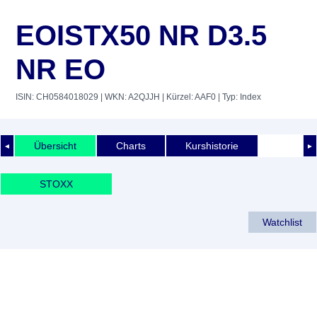
EOISTX50 NR D3.5
NR EO
ISIN: CH0584018029
| WKN: A2QJJH
| Kürzel: AAF0
| Typ: Index
Übersicht
Charts
Kurshistorie
◄
►
STOXX
Watchlist