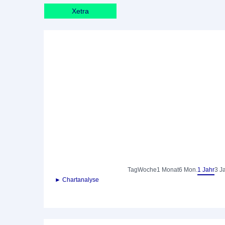
Xetra
Tag
Woche
1 Monat
6 Mon.
1 Jahr
3 J
► Chartanalyse