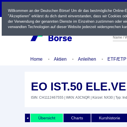
LIVE
Willkommen an der Deutschen Börse! Um dir das bestmögliche Online-Erl
"Akzeptieren" erklärst du dich damit einverstanden, dass wir Cookies o
der Verwendung der genannten Dienste im Einzelnen zustimmen oder wid
verwandten Technologien auf dieser Website jederzeit widersprechen kan
Name / W
Home
Aktien
Anleihen
ETF/ETP
EO IST.50 ELE.VE
ISIN: CH1112467555
| WKN: A3CNQR
| Kürzel: NX30
| Typ: In
Übersicht
Charts
Kurshistorie
◄