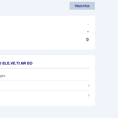
Watchlist
-
-
0
0 ELE.VE.TI.NR EO
ages
/
/