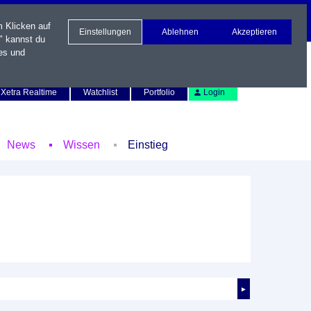
m Klicken auf
Einstellungen
Ablehnen
Akzeptieren
" kannst du
es und
Newsletter
Kontakt
English
Xetra Realtime
Watchlist
Portfolio
Login
News
Wissen
Einstieg
►