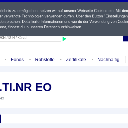
ebnis zu ermöglichen, setzen wir auf unserer Webseite Cookies ein. Mit de
der verwandte Technologien verwenden dürfen. Über den Button "Einstellungen
ersprechen. Detaillierte Informationen und wie du der Verwendung von Cooki
nst, findest du in unseren
Datenschutzhinweisen
.
KN / ISIN / Kürzel
Fonds
Rohstoffe
Zertifikate
Nachhaltig
.TI.NR EO
dex