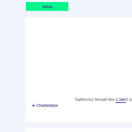
Xetra
Tag
Woche
1 Monat
6 Mon.
1 Jahr
3 J
► Chartanalyse