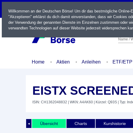
LIVE
Willkommen an der Deutschen Börse! Um dir das bestmögliche Online-Erl
"Akzeptieren" erklärst du dich damit einverstanden, dass wir Cookies o
der Verwendung der genannten Dienste im Einzelnen zustimmen oder wid
verwandten Technologien auf dieser Website jederzeit widersprechen kan
Name / W
Home
Aktien
Anleihen
ETF/ETP
EISTX SCREENE
ISIN: CH1362048832
| WKN: A4AK60
| Kürzel: Q93S
| Typ: Ind
Übersicht
Charts
Kurshistorie
◄