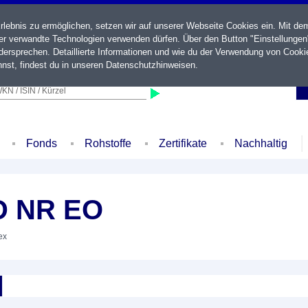
ebnis zu ermöglichen, setzen wir auf unserer Webseite Cookies ein. Mit de
der verwandte Technologien verwenden dürfen. Über den Button "Einstellungen
ersprechen. Detaillierte Informationen und wie du der Verwendung von Cooki
nst, findest du in unseren
Datenschutzhinweisen
.
KN / ISIN / Kürzel
Fonds
Rohstoffe
Zertifikate
Nachhaltig
D NR EO
ex