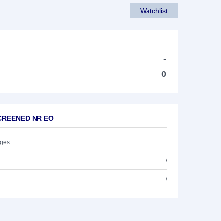
Watchlist
-
-
0
SCREENED NR EO
ages
/
/